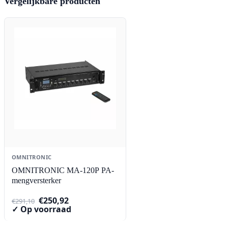
Vergelijkbare producten
OMNITRONIC
OMNITRONIC MA-120P PA-
mengversterker
Oorspronkelijke
Huidige
€
250,92
€
291,10
prijs
prijs
✓ Op voorraad
was:
is:
€291,10.
€250,92.