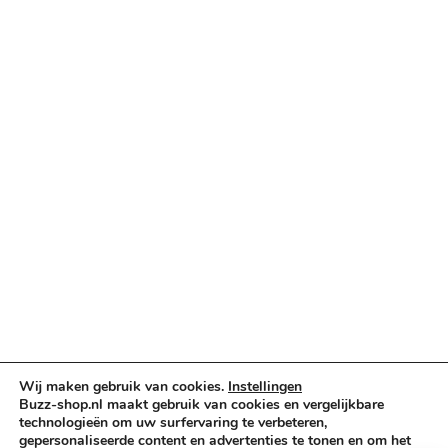
Categorieën
Verlichting & Effects
Audio & PA
Truss & Rigging
Muziekinstrumenten
Cases & Tassen
DJ-apparatuur
Kabels & Stekkers
Decoratie & Kunstplanten
Aanbiedingen
Voorwaarden
Algemene voorwaarden
Privacybeleid
Wij maken gebruik van cookies.
Instellingen
Cookiebeleid
Buzz-shop.nl maakt gebruik van cookies en vergelijkbare
technologieën om uw surfervaring te verbeteren,
gepersonaliseerde content en advertenties te tonen en om het