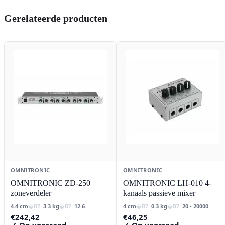
Gerelateerde producten
OMNITRONIC
OMNITRONIC
OMNITRONIC ZD-250
OMNITRONIC LH-010 4-
zoneverdeler
kanaals passieve mixer
4.4 cm
3.3 kg
12.6
4 cm
0.3 kg
20 - 20000
€
242,42
€
46,25
✓ Op voorraad
✓ Op voorraad