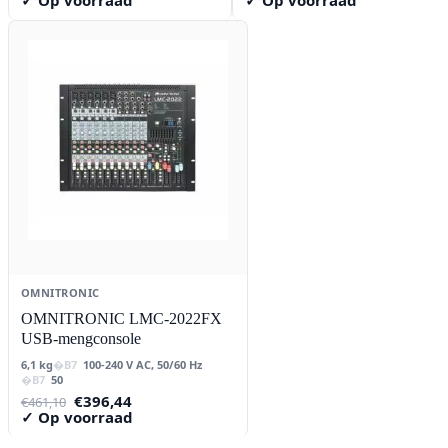
OMNITRONIC
OMNITRONIC LMC-2022FX
USB-mengconsole
6,1 kg
100-240 V AC, 50/60 Hz
50
Oorspronkelijke
Huidige
€
396,44
€
461,10
prijs
prijs
✓ Op voorraad
was:
is:
€461,10.
€396,44.