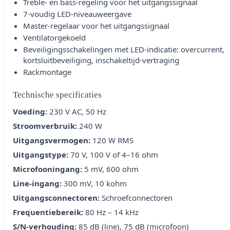
Treble- en bass-regeling voor het uitgangssignaal
7-voudig LED-niveauweergave
Master-regelaar voor het uitgangssignaal
Ventilatorgekoeld
Beveiligingsschakelingen met LED-indicatie: overcurrent,
kortsluitbeveiliging, inschakeltijd-vertraging
Rackmontage
Technische specificaties
Voeding:
230 V AC, 50 Hz
Stroomverbruik:
240 W
Uitgangsvermogen:
120 W RMS
Uitgangstype:
70 V, 100 V of 4–16 ohm
Microfooningang:
5 mV, 600 ohm
Line-ingang:
300 mV, 10 kohm
Uitgangsconnectoren:
Schroefconnectoren
Frequentiebereik:
80 Hz – 14 kHz
S/N-verhouding:
85 dB (line), 75 dB (microfoon)