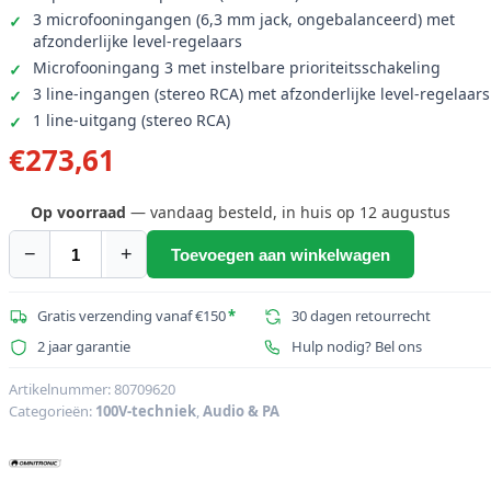
3 microfooningangen (6,3 mm jack, ongebalanceerd) met
afzonderlijke level-regelaars
Microfooningang 3 met instelbare prioriteitsschakeling
3 line-ingangen (stereo RCA) met afzonderlijke level-regelaars
1 line-uitgang (stereo RCA)
€
273,61
Op voorraad
— vandaag besteld, in huis op 12 augustus
−
+
Toevoegen aan winkelwagen
OMNITRONIC
MP-
120
Gratis verzending vanaf €150
*
30 dagen retourrecht
PA-
2 jaar garantie
Hulp nodig? Bel ons
mengversterker
aantal
Artikelnummer:
80709620
Categorieën:
100V-techniek
,
Audio & PA