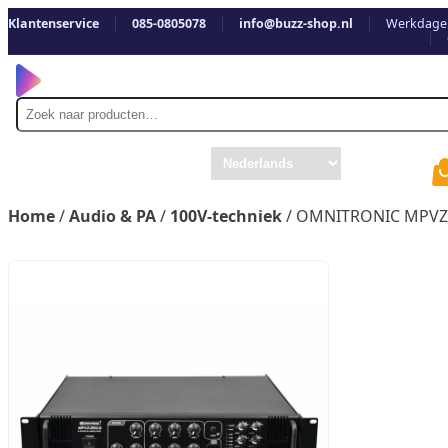
Klantenservice
085-0805078
info@buzz-shop.nl
Werkdagen
Zoek
naar
Home
/
Audio & PA
/
100V-techniek
/ OMNITRONIC MPVZ-