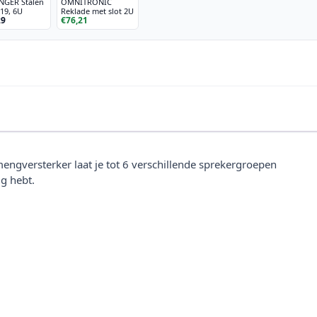
GER Stalen
OMNITRONIC
19, 6U
Reklade met slot 2U
29
€76,21
ngversterker laat je tot 6 verschillende sprekergroepen
ig hebt.