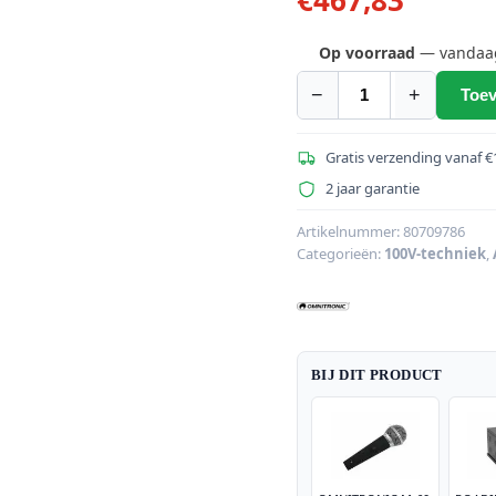
Op voorraad
— vandaag 
−
+
Toev
OMNITRONIC
MPVZ-
250.6
Gratis verzending vanaf €
PA-
2 jaar garantie
mengversterke
aantal
Artikelnummer:
80709786
Categorieën:
100V-techniek
,
BIJ DIT PRODUCT