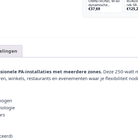
OMNITRONIC M-60
ROADIN
dynamische
rek SR-
€37,69
€125,
microfoon
elingen
ionele PA-installaties met meerdere zones.
Deze 250-watt me
n, winkels, restaurants en evenementen waar je flexibiliteit nod
rmogen
nologie
ars
ceerd)