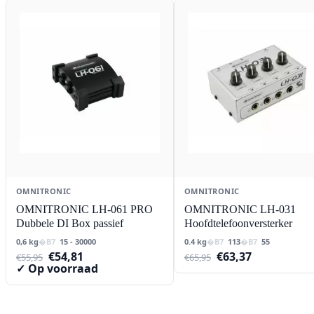
OMNITRONIC
OMNITRONIC
OMNITRONIC LH-061 PRO
OMNITRONIC LH-031
Dubbele DI Box passief
Hoofdtelefoonversterker
0,6 kg
15 - 30000
0.4 kg
113
55
Oorspronkelijke
Huidige
Oorspronkelijke
Huidige
€
54,81
€
63,37
€
55,95
€
65,95
prijs
prijs
prijs
prijs
✓ Op voorraad
was:
is:
was:
is:
€55,95.
€54,81.
€65,95.
€63,37.