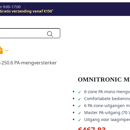
 9:00–17:00
*
Gratis verzending vanaf €150
250.6 PA-mengversterker
OMNITRONIC MPV
6-zone PA mono mengve
Comfortabele bediening
6 PA-zone-uitgangen me
Master PA-uitgang (70 V
Uitgang voor laagimped
€
467,83