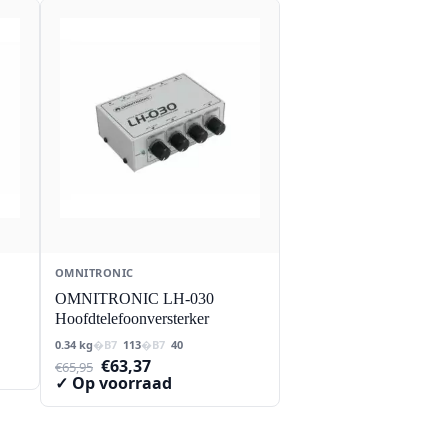
OMNITRONIC
OMNITRONIC LH-030
Hoofdtelefoonversterker
0.34 kg
113
40
Oorspronkelijke
Huidige
€
63,37
€
65,95
prijs
prijs
✓ Op voorraad
was:
is:
€65,95.
€63,37.