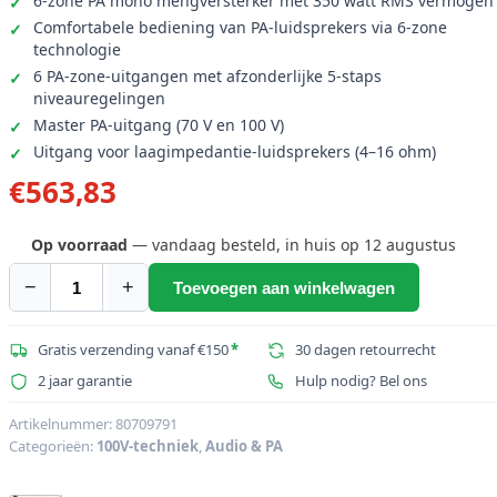
6-zone PA mono mengversterker met 350 watt RMS vermogen
Comfortabele bediening van PA-luidsprekers via 6-zone
technologie
6 PA-zone-uitgangen met afzonderlijke 5-staps
niveauregelingen
Master PA-uitgang (70 V en 100 V)
Uitgang voor laagimpedantie-luidsprekers (4–16 ohm)
€
563,83
Op voorraad
— vandaag besteld, in huis op 12 augustus
−
+
Toevoegen aan winkelwagen
OMNITRONIC
MPVZ-
350.6
Gratis verzending vanaf €150
*
30 dagen retourrecht
PA-
2 jaar garantie
Hulp nodig? Bel ons
mengversterker
aantal
Artikelnummer:
80709791
Categorieën:
100V-techniek
,
Audio & PA