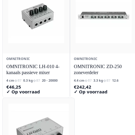
OMNITRONIC
OMNITRONIC
OMNITRONIC LH-010 4-
OMNITRONIC ZD-250
kanaals passieve mixer
zoneverdeler
4 cm
0.3 kg
20 - 20000
4.4 cm
3.3 kg
12.6
€
46,25
€
242,42
✓ Op voorraad
✓ Op voorraad