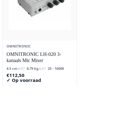
OMNITRONIC
OMNITRONIC LH-020 3-
kanaals Mic Mixer
4.5 cm
0,79 kg
25 - 16000
€
112,50
✓ Op voorraad
Contact
Lorentzstraat 89
2665 JG Bleiswijk
085-0805078
info@buzz-shop.nl