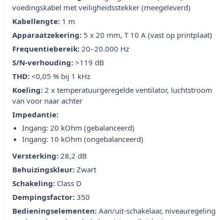
voedingskabel met veiligheidsstekker (meegeleverd)
Kabellengte:
1 m
Apparaatzekering:
5 x 20 mm, T 10 A (vast op printplaat)
Frequentiebereik:
20–20.000 Hz
S/N-verhouding:
>119 dB
THD:
<0,05 % bij 1 kHz
Koeling:
2 x temperatuurgeregelde ventilator, luchtstroom
van voor naar achter
Impedantie:
Ingang: 20 kOhm (gebalanceerd)
Ingang: 10 kOhm (ongebalanceerd)
Versterking:
28,2 dB
Behuizingskleur:
Zwart
Schakeling:
Class D
Dempingsfactor:
350
Bedieningselementen:
Aan/uit-schakelaar, niveauregeling