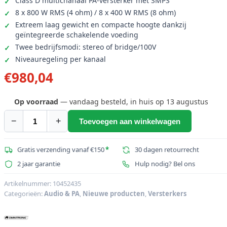
Class D multichanaal PA-versterker met SMPS
8 x 800 W RMS (4 ohm) / 8 x 400 W RMS (8 ohm)
Extreem laag gewicht en compacte hoogte dankzij
geïntegreerde schakelende voeding
Twee bedrijfsmodi: stereo of bridge/100V
Niveauregeling per kanaal
€
980,04
Op voorraad
— vandaag besteld, in huis op 13 augustus
−
+
Toevoegen aan winkelwagen
OMNITRONIC
MTC-
6408
Gratis verzending vanaf €150
*
30 dagen retourrecht
8-
2 jaar garantie
Hulp nodig? Bel ons
kanaals
versterker
Artikelnummer:
10452435
Categorieën:
Audio & PA
,
Nieuwe producten
,
Versterkers
aantal