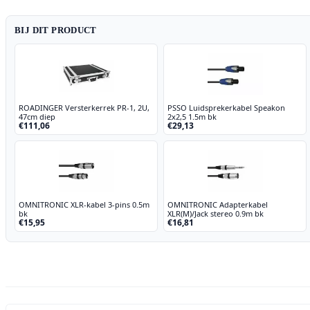
BIJ DIT PRODUCT
ROADINGER Versterkerrek PR-1, 2U,
PSSO Luidsprekerkabel Speakon
47cm diep
2x2,5 1.5m bk
€111,06
€29,13
OMNITRONIC XLR-kabel 3-pins 0.5m
OMNITRONIC Adapterkabel
bk
XLR(M)/Jack stereo 0.9m bk
€15,95
€16,81