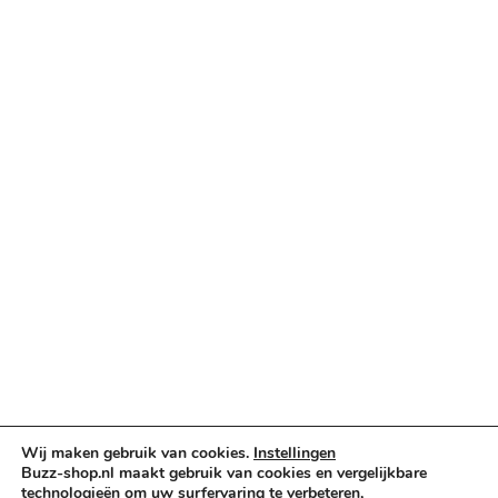
Categorieën
Verlichting & Effects
Audio & PA
Truss & Rigging
Muziekinstrumenten
Cases & Tassen
DJ-apparatuur
Kabels & Stekkers
Decoratie & Kunstplanten
Aanbiedingen
Voorwaarden
Algemene voorwaarden
Privacybeleid
Wij maken gebruik van cookies.
Instellingen
Cookiebeleid
Buzz-shop.nl maakt gebruik van cookies en vergelijkbare
technologieën om uw surfervaring te verbeteren,