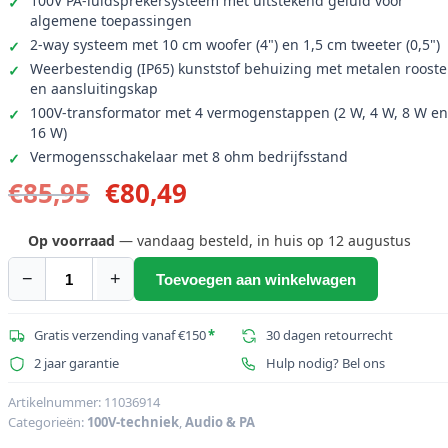
100V PA-luidsprekersysteem met uitstekend geluid voor
algemene toepassingen
2-way systeem met 10 cm woofer (4") en 1,5 cm tweeter (0,5")
Weerbestendig (IP65) kunststof behuizing met metalen rooste
en aansluitingskap
100V-transformator met 4 vermogenstappen (2 W, 4 W, 8 W en
16 W)
Vermogensschakelaar met 8 ohm bedrijfsstand
Oorspronkelijke
Huidige
€
85,95
€
80,49
prijs
prijs
was:
is:
Op voorraad
— vandaag besteld, in huis op 12 augustus
€85,95.
€80,49.
−
+
Toevoegen aan winkelwagen
OMNITRONIC
OD-
4T
Gratis verzending vanaf €150
*
30 dagen retourrecht
Muurluidspreker
2 jaar garantie
Hulp nodig? Bel ons
100V
zwart
Artikelnummer:
11036914
Categorieën:
100V-techniek
,
Audio & PA
2x