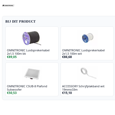
aantal
BIJ DIT PRODUCT
OMNITRONIC Luidsprekerkabel
OMNITRONIC Luidsprekerkabel
2x1,5 100m bk
2x1,5 100m wit
€89,05
€86,68
OMNITRONIC CSUB-8 Plafond
ACCESSORY Schrijfplakband wit
Subwoofer
19mmx33m
€50,53
€15,10