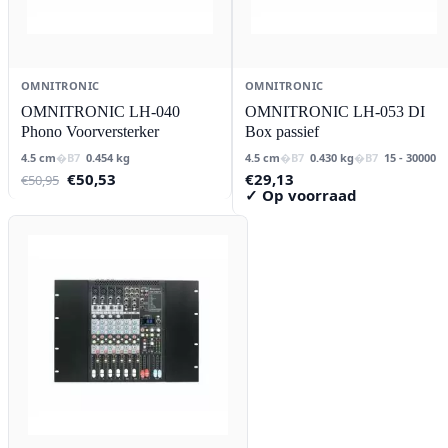
OMNITRONIC
OMNITRONIC
OMNITRONIC LH-040
OMNITRONIC LH-053 DI
Phono Voorversterker
Box passief
4.5 cm
0.454 kg
4.5 cm
0.430 kg
15 - 30000
Oorspronkelijke
Huidige
€
50,53
€
29,13
€
50,95
prijs
prijs
✓ Op voorraad
was:
is:
€50,95.
€50,53.