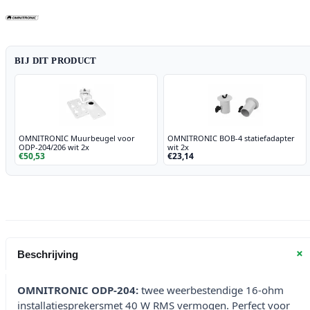
wit
2x
aantal
BIJ DIT PRODUCT
OMNITRONIC Muurbeugel voor
OMNITRONIC BOB-4 statiefadapter
ODP-204/206 wit 2x
wit 2x
€50,53
€23,14
+
Beschrijving
OMNITRONIC ODP-204:
twee weerbestendige 16-ohm
installatiesprekersmet 40 W RMS vermogen. Perfect voor