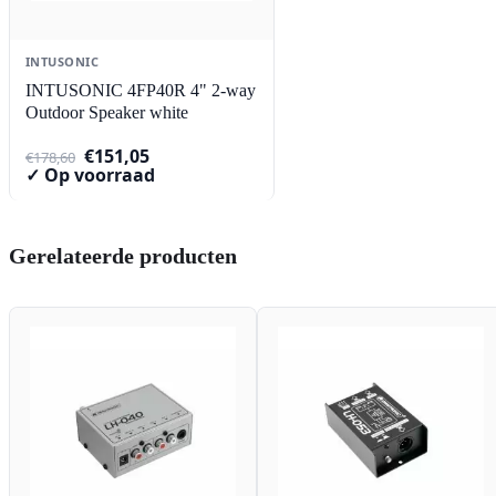
INTUSONIC
INTUSONIC 4FP40R 4" 2-way
Outdoor Speaker white
Oorspronkelijke
Huidige
€
151,05
€
178,60
prijs
prijs
✓ Op voorraad
was:
is:
€178,60.
€151,05.
Gerelateerde producten