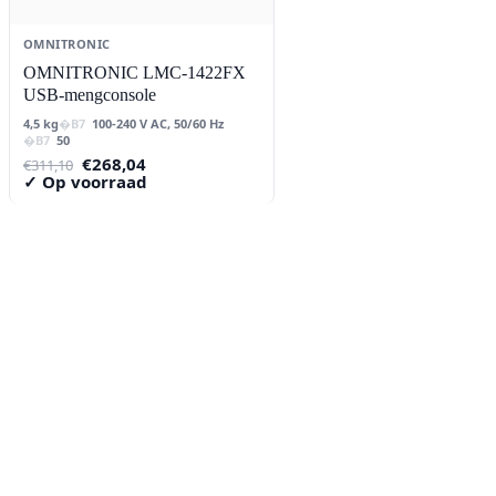
OMNITRONIC
OMNITRONIC LMC-1422FX
USB-mengconsole
4,5 kg
100-240 V AC, 50/60 Hz
50
Oorspronkelijke
Huidige
€
268,04
€
311,10
prijs
prijs
✓ Op voorraad
was:
is:
€311,10.
€268,04.
Contact
Lorentzstraat 89
2665 JG Bleiswijk
085-0805078
info@buzz-shop.nl
Werkdagen 9:00–17:00
KvK: 99144492