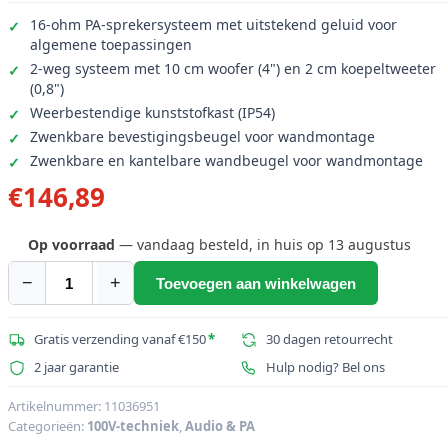
16-ohm PA-sprekersysteem met uitstekend geluid voor
algemene toepassingen
2-weg systeem met 10 cm woofer (4") en 2 cm koepeltweeter
(0,8")
Weerbestendige kunststofkast (IP54)
Zwenkbare bevestigingsbeugel voor wandmontage
Zwenkbare en kantelbare wandbeugel voor wandmontage
€
146,89
Op voorraad
— vandaag besteld, in huis op 13 augustus
−
+
Toevoegen aan winkelwagen
OMNITRONIC
ODP-
204
Gratis verzending vanaf €150
*
30 dagen retourrecht
Installatie
2 jaar garantie
Hulp nodig? Bel ons
luidspreker
16
Artikelnummer:
11036951
Categorieën:
100V-techniek
,
Audio & PA
ohm