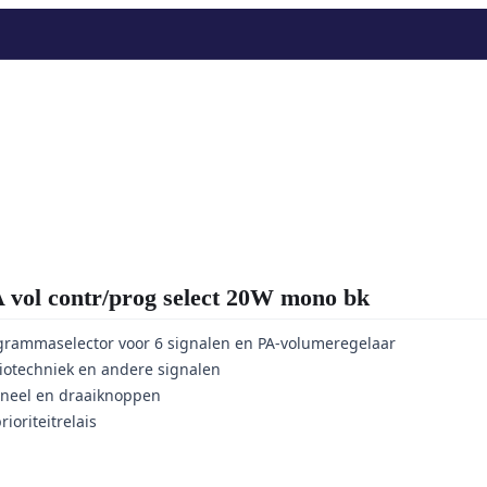
l contr/prog select 20W mono bk
grammaselector voor 6 signalen en PA-volumeregelaar
iotechniek en andere signalen
aneel en draaiknoppen
oriteitrelais