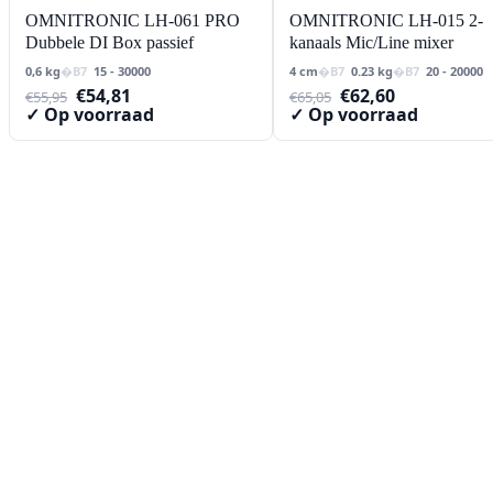
OMNITRONIC LH-061 PRO
OMNITRONIC LH-015 2-
Dubbele DI Box passief
kanaals Mic/Line mixer
0,6 kg
15 - 30000
4 cm
0.23 kg
20 - 20000
Oorspronkelijke
Huidige
Oorspronkelijke
Huidige
€
54,81
€
62,60
€
55,95
€
65,05
prijs
prijs
prijs
prijs
✓ Op voorraad
✓ Op voorraad
was:
is:
was:
is:
€55,95.
€54,81.
€65,05.
€62,60.
Contact
Lorentzstraat 89
2665 JG Bleiswijk
085-0805078
info@buzz-shop.nl
Werkdagen 9:00–17:00
KvK: 99144492
Klantenservice
Klantenservice