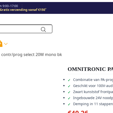
 9:00–17:00
*
Gratis verzending vanaf €150
 contr/prog select 20W mono bk
OMNITRONIC PA vo
Combinatie van PA-pro
Geschikt voor 100V-aud
Zwart kunststof frontp
Ingebouwde 24V noodpri
Demping in 11 stappen
€
40,26