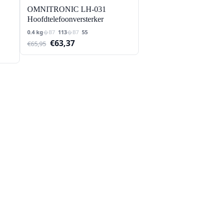
OMNITRONIC LH-031
Hoofdtelefoonversterker
0.4 kg
113
55
Oorspronkelijke
Huidige
€
63,37
€
65,95
prijs
prijs
was:
is:
€65,95.
€63,37.