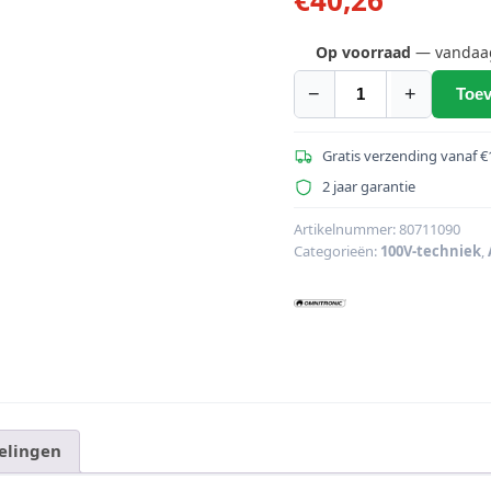
Op voorraad
— vandaag 
−
+
Toev
OMNITRONIC
PA
vol
Gratis verzending vanaf €
contr/prog
2 jaar garantie
select
20W
Artikelnummer:
80711090
Categorieën:
100V-techniek
,
mono
bk
aantal
elingen