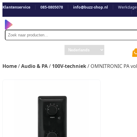
Klantenservice
085-0805078
info@buzz-shop.nl
Werkdagen
Zoek
naar
Home
/
Audio & PA
/
100V-techniek
/ OMNITRONIC PA vol