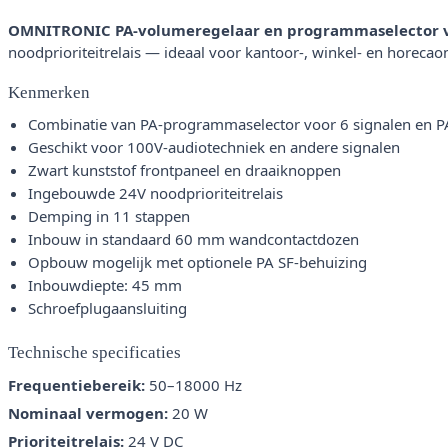
OMNITRONIC PA-volumeregelaar en programmaselector voo
noodprioriteitrelais — ideaal voor kantoor-, winkel- en horeca
Kenmerken
Combinatie van PA-programmaselector voor 6 signalen en P
Geschikt voor 100V-audiotechniek en andere signalen
Zwart kunststof frontpaneel en draaiknoppen
Ingebouwde 24V noodprioriteitrelais
Demping in 11 stappen
Inbouw in standaard 60 mm wandcontactdozen
Opbouw mogelijk met optionele PA SF-behuizing
Inbouwdiepte: 45 mm
Schroefplugaansluiting
Technische specificaties
Frequentiebereik:
50–18000 Hz
Nominaal vermogen:
20 W
Prioriteitrelais:
24 V DC