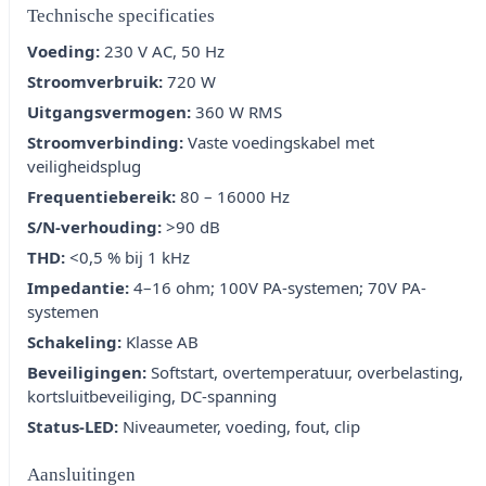
Technische specificaties
Voeding:
230 V AC, 50 Hz
Stroomverbruik:
720 W
Uitgangsvermogen:
360 W RMS
Stroomverbinding:
Vaste voedingskabel met
veiligheidsplug
Frequentiebereik:
80 – 16000 Hz
S/N-verhouding:
>90 dB
THD:
<0,5 % bij 1 kHz
Impedantie:
4–16 ohm; 100V PA-systemen; 70V PA-
systemen
Schakeling:
Klasse AB
Beveiligingen:
Softstart, overtemperatuur, overbelasting,
kortsluitbeveiliging, DC-spanning
Status-LED:
Niveaumeter, voeding, fout, clip
Aansluitingen