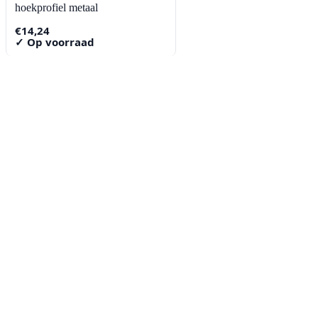
hoekprofiel metaal
€
14,24
✓ Op voorraad
Contact
Lorentzstraat 89
2665 JG Bleiswijk
085-0805078
info@buzz-shop.nl
Werkdagen 9:00–17:00
KvK: 99144492
Klantenservice
Klantenservice
Contact
Veelgestelde vragen