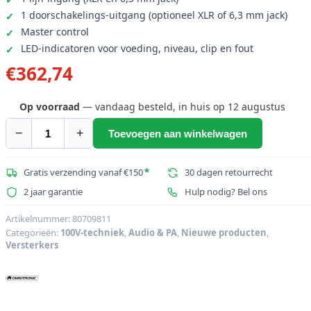
1 doorschakelings-uitgang (optioneel XLR of 6,3 mm jack)
Master control
LED-indicatoren voor voeding, niveau, clip en fout
€
362,74
Op voorraad
— vandaag besteld, in huis op 12 augustus
−
+
Toevoegen aan winkelwagen
OMNITRONIC
PAA-
360
Gratis verzending vanaf €150
*
30 dagen retourrecht
PA-
2 jaar garantie
Hulp nodig? Bel ons
versterker
aantal
Artikelnummer:
80709811
Categorieën:
100V-techniek
,
Audio & PA
,
Nieuwe producten
,
Versterkers