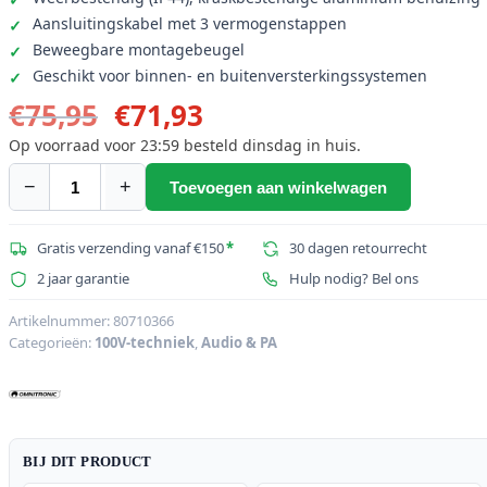
Aansluitingskabel met 3 vermogenstappen
Beweegbare montagebeugel
Geschikt voor binnen- en buitenversterkingssystemen
Oorspronkelijke
Huidige
€
75,95
€
71,93
prijs
prijs
Op voorraad voor 23:59 besteld dinsdag in huis.
was:
is:
−
+
Toevoegen aan winkelwagen
OMNITRONIC
€75,95.
€71,93.
PS-
15
Gratis verzending vanaf €150
*
30 dagen retourrecht
Projectorluidspreker
2 jaar garantie
Hulp nodig? Bel ons
aantal
Artikelnummer:
80710366
Categorieën:
100V-techniek
,
Audio & PA
BIJ DIT PRODUCT