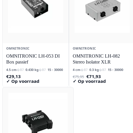
OMNITRONIC
OMNITRONIC
OMNITRONIC LH-053 DI
OMNITRONIC LH-082
Box passief
Stereo Isolator XLR
4.5 cm
0.430 kg
15 - 30000
4 cm
0.3 kg
15 - 30000
Oorspronkelijke
Huidige
€
29,13
€
71,93
€
75,95
prijs
prijs
✓ Op voorraad
✓ Op voorraad
was:
is:
€75,95.
€71,93.