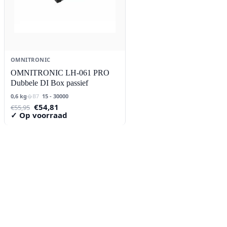
OMNITRONIC
OMNITRONIC LH-061 PRO
Dubbele DI Box passief
0,6 kg
15 - 30000
Oorspronkelijke
Huidige
€
54,81
€
55,95
prijs
prijs
✓ Op voorraad
was:
is:
€55,95.
€54,81.
Contact
Lorentzstraat 89
2665 JG Bleiswijk
085-0805078
info@buzz-shop.nl
Werkdagen 9:00–17:00