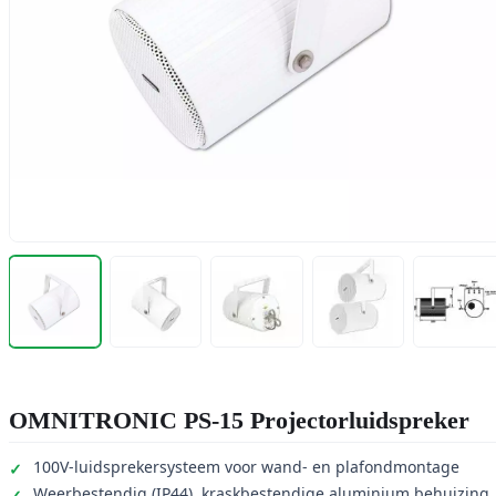
OMNITRONIC PS-15 Projectorluidspreker
100V-luidsprekersysteem voor wand- en plafondmontage
Weerbestendig (IP44), kraskbestendige aluminium behuizing