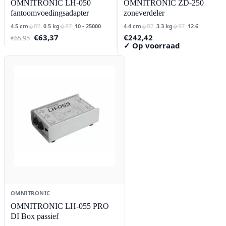
OMNITRONIC LH-050
OMNITRONIC ZD-250
fantoomvoedingsadapter
zoneverdeler
4.5 cm
0.5 kg
10 - 25000
4.4 cm
3.3 kg
12.6
Oorspronkelijke
Huidige
€
63,37
€
242,42
€
65,95
prijs
prijs
✓ Op voorraad
was:
is:
€65,95.
€63,37.
OMNITRONIC
OMNITRONIC LH-055 PRO
DI Box passief