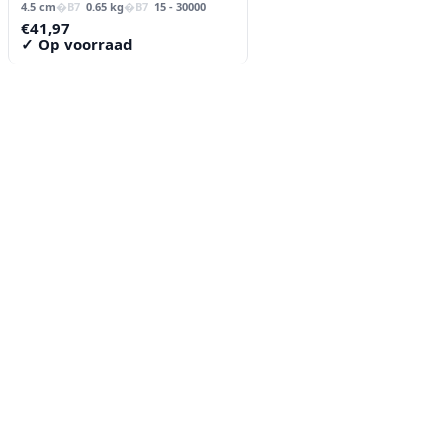
4.5 cm
0.65 kg
15 - 30000
€
41,97
✓ Op voorraad
Contact
Lorentzstraat 89
2665 JG Bleiswijk
085-0805078
info@buzz-shop.nl
Werkdagen 9:00–17:00
KvK: 99144492
Klantenservice
Klantenservice
Contact
Veelgestelde vragen