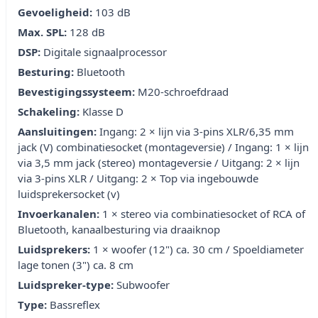
Gevoeligheid:
103 dB
Max. SPL:
128 dB
DSP:
Digitale signaalprocessor
Besturing:
Bluetooth
Bevestigingssysteem:
M20-schroefdraad
Schakeling:
Klasse D
Aansluitingen:
Ingang: 2 × lijn via 3-pins XLR/6,35 mm
jack (V) combinatiesocket (montageversie) / Ingang: 1 × lijn
via 3,5 mm jack (stereo) montageversie / Uitgang: 2 × lijn
via 3-pins XLR / Uitgang: 2 × Top via ingebouwde
luidsprekersocket (v)
Invoerkanalen:
1 × stereo via combinatiesocket of RCA of
Bluetooth, kanaalbesturing via draaiknop
Luidsprekers:
1 × woofer (12") ca. 30 cm / Spoeldiameter
lage tonen (3") ca. 8 cm
Luidspreker-type:
Subwoofer
Type:
Bassreflex