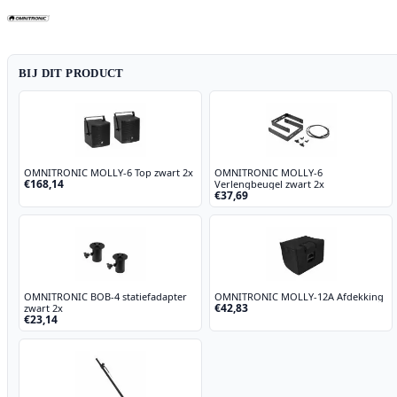
MOLLY-
6
Top
8
BIJ DIT PRODUCT
ohm,
zwart
aantal
OMNITRONIC MOLLY-6 Top zwart 2x
OMNITRONIC MOLLY-6
€168,14
Verlengbeugel zwart 2x
€37,69
OMNITRONIC BOB-4 statiefadapter
OMNITRONIC MOLLY-12A Afdekking
€42,83
zwart 2x
€23,14