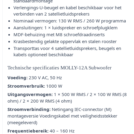
standaardmontage
Verlengings-U-beugel en kabel beschikbaar voor het
verbinden van 2 satellietluidsprekers
Nominaal vermogen: 130 W RMS / 260 W programma
Aansluitingen: 1 × luidspreker en schroefplugklem
MDF-behuizing met M8 schroefdraadinserts
Krasbestendig gelakte oppervlak en stalen rooster
Transporttas voor 4 satellietluidsprekers, beugels en
kabels optioneel beschikbaar
Technische specificaties MOLLY-12A Subwoofer
Voeding:
230 V AC, 50 Hz
Stroomverbruik:
1000 W
Uitgangsvermogen:
1 × 500 W RMS / 2 × 100 W RMS (8
ohm) / 2 × 200 W RMS (4 ohm)
Stroomverbinding:
Netingang IEC-connector (M)
montageversie Voedingskabel met veiligheidsstekker
(meegeleverd)
Frequentiebereik:
40 – 160 Hz