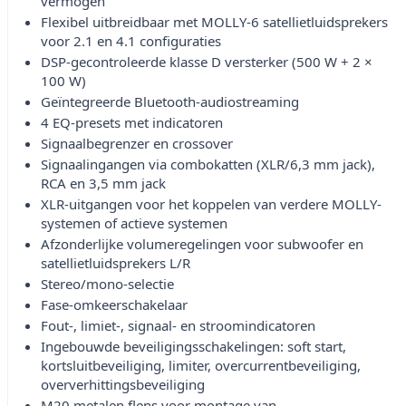
vermogen
Flexibel uitbreidbaar met MOLLY-6 satellietluidsprekers
voor 2.1 en 4.1 configuraties
DSP-gecontroleerde klasse D versterker (500 W + 2 ×
100 W)
Geïntegreerde Bluetooth-audiostreaming
4 EQ-presets met indicatoren
Signaalbegrenzer en crossover
Signaalingangen via combokatten (XLR/6,3 mm jack),
RCA en 3,5 mm jack
XLR-uitgangen voor het koppelen van verdere MOLLY-
systemen of actieve systemen
Afzonderlijke volumeregelingen voor subwoofer en
satellietluidsprekers L/R
Stereo/mono-selectie
Fase-omkeerschakelaar
Fout-, limiet-, signaal- en stroomindicatoren
Ingebouwde beveiligingsschakelingen: soft start,
kortsluitbeveiliging, limiter, overcurrentbeveiliging,
oververhittingsbeveiliging
M20 metalen flens voor montage van