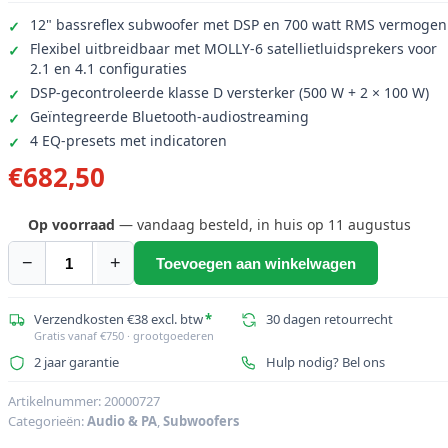
12" bassreflex subwoofer met DSP en 700 watt RMS vermogen
Flexibel uitbreidbaar met MOLLY-6 satellietluidsprekers voor
2.1 en 4.1 configuraties
DSP-gecontroleerde klasse D versterker (500 W + 2 × 100 W)
Geïntegreerde Bluetooth-audiostreaming
4 EQ-presets met indicatoren
€
682,50
Op voorraad
— vandaag besteld, in huis op 11 augustus
−
+
Toevoegen aan winkelwagen
OMNITRONIC
Set
MOLLY-
Verzendkosten €38 excl. btw
*
30 dagen retourrecht
Gratis vanaf €750 · grootgoederen
12A
2 jaar garantie
Hulp nodig? Bel ons
Subwoofer
actief
Artikelnummer:
20000727
+
Categorieën:
Audio & PA
,
Subwoofers
2x