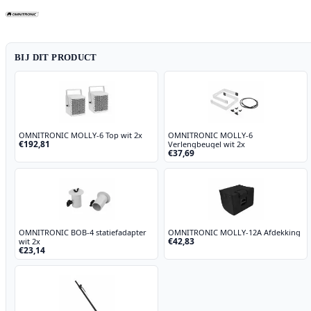
MOLLY-
6
Top
8
BIJ DIT PRODUCT
ohm,
wit
aantal
OMNITRONIC MOLLY-6 Top wit 2x
OMNITRONIC MOLLY-6
€192,81
Verlengbeugel wit 2x
€37,69
OMNITRONIC BOB-4 statiefadapter
OMNITRONIC MOLLY-12A Afdekking
€42,83
wit 2x
€23,14