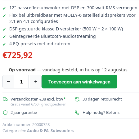
12" bassreflexsubwoofer met DSP en 700 watt RMS vermogen
Flexibel uitbreidbaar met MOLLY-6 satellietluidsprekers voor
2.1 en 4.1 configuraties
DSP-gestuurde klasse D versterker (500 W + 2 × 100 W)
Geïntegreerde Bluetooth-audiostreaming
4 EQ-presets met indicatoren
€
725,92
Op voorraad
— vandaag besteld, in huis op 12 augustus
−
+
Toevoegen aan winkelwagen
OMNITRONIC
Set
MOLLY-
Verzendkosten €38 excl. btw
*
30 dagen retourrecht
Gratis vanaf €750 · grootgoederen
12A
2 jaar garantie
Hulp nodig? Bel ons
Subwoofer
actief
Artikelnummer:
20000728
+
Categorieën:
Audio & PA
,
Subwoofers
2x