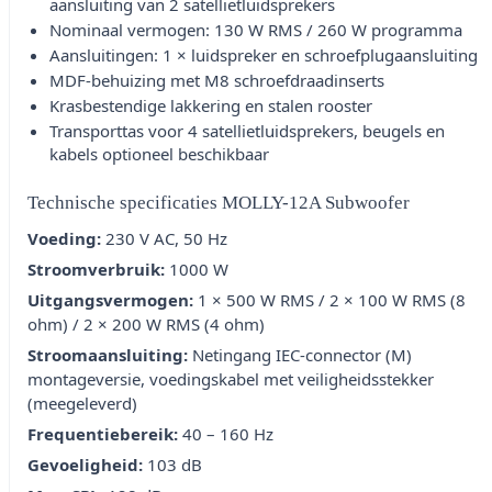
aansluiting van 2 satellietluidsprekers
Nominaal vermogen: 130 W RMS / 260 W programma
Aansluitingen: 1 × luidspreker en schroefplugaansluiting
MDF-behuizing met M8 schroefdraadinserts
Krasbestendige lakkering en stalen rooster
Transporttas voor 4 satellietluidsprekers, beugels en
kabels optioneel beschikbaar
Technische specificaties MOLLY-12A Subwoofer
Voeding:
230 V AC, 50 Hz
Stroomverbruik:
1000 W
Uitgangsvermogen:
1 × 500 W RMS / 2 × 100 W RMS (8
ohm) / 2 × 200 W RMS (4 ohm)
Stroomaansluiting:
Netingang IEC-connector (M)
montageversie, voedingskabel met veiligheidsstekker
(meegeleverd)
Frequentiebereik:
40 – 160 Hz
Gevoeligheid:
103 dB