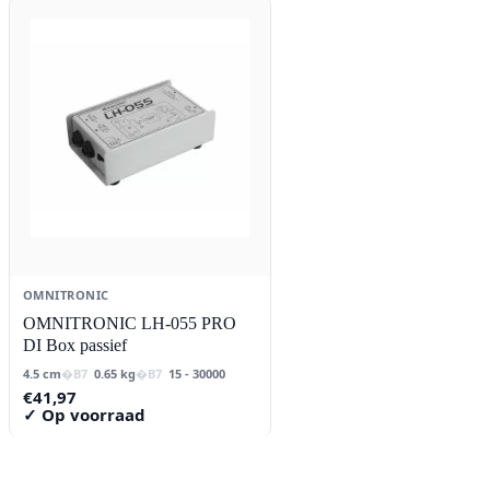
was:
is:
was:
is:
€50,95.
€50,53.
€65,95.
€63,37.
OMNITRONIC
OMNITRONIC LH-055 PRO
DI Box passief
4.5 cm
0.65 kg
15 - 30000
€
41,97
✓ Op voorraad