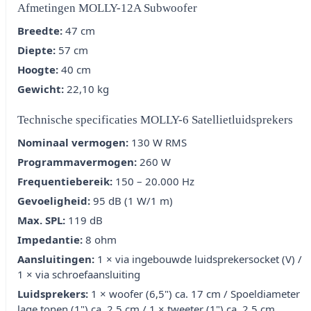
Afmetingen MOLLY-12A Subwoofer
Breedte:
47 cm
Diepte:
57 cm
Hoogte:
40 cm
Gewicht:
22,10 kg
Technische specificaties MOLLY-6 Satellietluidsprekers
Nominaal vermogen:
130 W RMS
Programmavermogen:
260 W
Frequentiebereik:
150 – 20.000 Hz
Gevoeligheid:
95 dB (1 W/1 m)
Max. SPL:
119 dB
Impedantie:
8 ohm
Aansluitingen:
1 × via ingebouwde luidsprekersocket (V) /
1 × via schroefaansluiting
Luidsprekers:
1 × woofer (6,5") ca. 17 cm / Spoeldiameter
lage tonen (1") ca. 2,5 cm / 1 × tweeter (1") ca. 2,5 cm