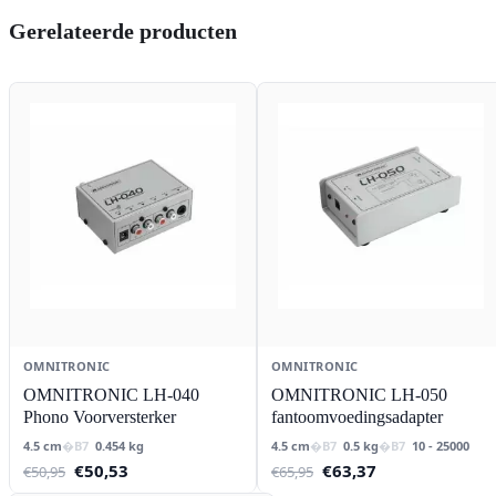
Gerelateerde producten
OMNITRONIC
OMNITRONIC
OMNITRONIC LH-040
OMNITRONIC LH-050
Phono Voorversterker
fantoomvoedingsadapter
4.5 cm
0.454 kg
4.5 cm
0.5 kg
10 - 25000
Oorspronkelijke
Huidige
Oorspronkelijke
Huidige
€
50,53
€
63,37
€
50,95
€
65,95
prijs
prijs
prijs
prijs