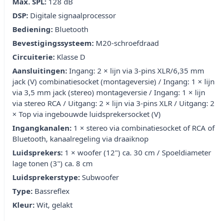
Max. SPL:
128 dB
DSP:
Digitale signaalprocessor
Bediening:
Bluetooth
Bevestigingssysteem:
M20-schroefdraad
Circuiterie:
Klasse D
Aansluitingen:
Ingang: 2 × lijn via 3-pins XLR/6,35 mm
jack (V) combinatiesocket (montageversie) / Ingang: 1 × lijn
via 3,5 mm jack (stereo) montageversie / Ingang: 1 × lijn
via stereo RCA / Uitgang: 2 × lijn via 3-pins XLR / Uitgang: 2
× Top via ingebouwde luidsprekersocket (V)
Ingangkanalen:
1 × stereo via combinatiesocket of RCA of
Bluetooth, kanaalregeling via draaiknop
Luidsprekers:
1 × woofer (12") ca. 30 cm / Spoeldiameter
lage tonen (3") ca. 8 cm
Luidsprekerstype:
Subwoofer
Type:
Bassreflex
Kleur:
Wit, gelakt