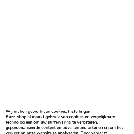
Verlichting & Effects
Audio & PA
Truss & Rigging
Muziekinstrumenten
Cases & Tassen
DJ-apparatuur
Kabels & Stekkers
Decoratie & Kunstplanten
Aanbiedingen
Voorwaarden
Algemene voorwaarden
Privacybeleid
Cookiebeleid
Wij maken gebruik van cookies.
Instellingen
Buzz-shop.nl maakt gebruik van cookies en vergelijkbare
technologieën om uw surfervaring te verbeteren,
gepersonaliseerde content en advertenties te tonen en om het
Copyright © 2026 Buzz-Shop.nl. Alle rechten voorbehouden.
verkeer op onze website te analyseren. Door verder te gaan op