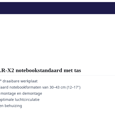
X2 notebookstandaard met tas
0° draaibare werkplaat
ndaard notebookformaten van 30–43 cm (12–17")
le montage en demontage
ptimale luchtcirculatie
en behuizing