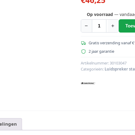
Op voorraad
— vandaag 
−
+
Toev
OMNITRONIC
SLR-
X2
Gratis verzending vanaf €
notebookstand
2 jaar garantie
met
tas
Artikelnummer:
30103047
Categorieën:
Luidspreker st
aantal
elingen