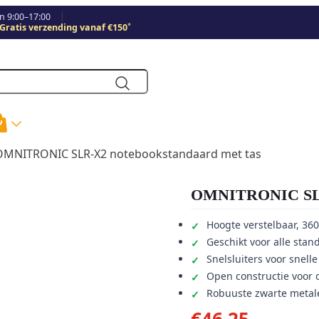
 9:00–17:00
*
Gratis verzending vanaf €150
OMNITRONIC SLR-X2 notebookstandaard met tas
OMNITRONIC SLR-
Hoogte verstelbaar, 36
Geschikt voor alle sta
Snelsluiters voor snel
Open constructie voor o
Robuuste zwarte metal
€
46,25