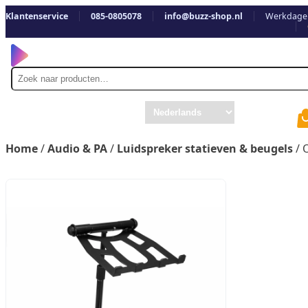
Klantenservice
085-0805078
info@buzz-shop.nl
Werkdagen
Zoek
naar
Home
/
Audio & PA
/
Luidspreker statieven & beugels
/ 