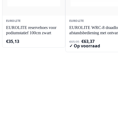
EUROLITE
EUROLITE
EUROLITE reservehoes voor
EUROLITE WRC-8 draadlo
podiumstatief 100cm zwart
afstandsbediening met ontva
Oorspronkelijke
Huidige
€
35,13
€
63,37
€
65,95
prijs
prijs
✓ Op voorraad
was:
is:
€65,95.
€63,37.
Contact
Lorentzstraat 89
2665 JG Bleiswijk
085-0805078
info@buzz-shop.nl
Werkdagen 9:00–17:00
KvK: 99144492