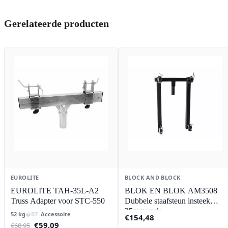
Gerelateerde producten
EUROLITE
BLOCK AND BLOCK
EUROLITE TAH-35L-A2
BLOK EN BLOK AM3508
Truss Adapter voor STC-550
Dubbele staafsteun insteek
35mm male
52 kg
Accessoire
€
154,48
Oorspronkelijke
Huidige
€
59,09
€
60,95