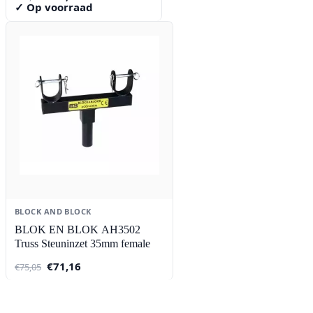
prijs
prijs
✓ Op voorraad
was:
is:
€60,95.
€59,09.
BLOCK AND BLOCK
BLOK EN BLOK AH3502
Truss Steuninzet 35mm female
Oorspronkelijke
Huidige
€
71,16
€
75,05
prijs
prijs
was:
is:
€75,05.
€71,16.