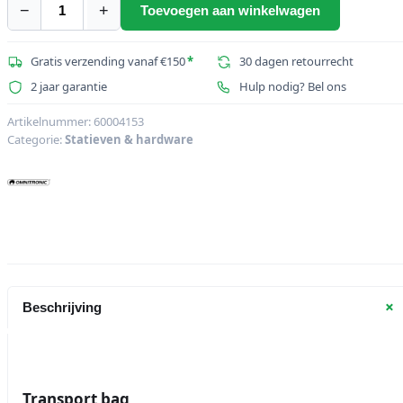
€29,73.
€25,95.
−
+
Toevoegen aan winkelwagen
OMNITRONIC
Transport
bag
Gratis verzending vanaf €150
*
30 dagen retourrecht
for
2 jaar garantie
Hulp nodig? Bel ons
LCK-
1/STS-
Artikelnummer:
60004153
Categorie:
Statieven & hardware
1
aantal
+
Beschrijving
Transport bag