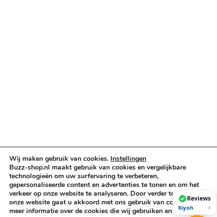
Verlichting & Effects
Audio & PA
Truss & Rigging
Muziekinstrumenten
Cases & Tassen
DJ-apparatuur
Kabels & Stekkers
Decoratie & Kunstplanten
Aanbiedingen
Voorwaarden
Algemene voorwaarden
Wij maken gebruik van cookies.
Instellingen
Privacybeleid
Buzz-shop.nl maakt gebruik van cookies en vergelijkbare
Cookiebeleid
technologieën om uw surfervaring te verbeteren,
gepersonaliseerde content en advertenties te tonen en om het
verkeer op onze website te analyseren. Door verder te gaan op
Reviews
onze website gaat u akkoord met ons gebruik van cookies. Voor
›
Kiyoh
Copyright © 2026 Buzz-Shop.nl. Alle rechten voorbehouden.
meer informatie over de cookies die wij gebruiken en hoe u deze