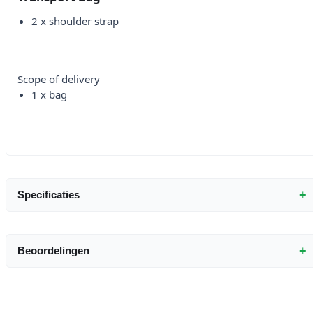
2 x shoulder strap
Scope of delivery
1 x bag
+
Specificaties
+
Beoordelingen