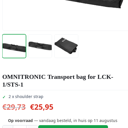
OMNITRONIC Transport bag for LCK-
1/STS-1
2 x shoulder strap
Oorspronkelijke
Huidige
€
29,73
€
25,95
prijs
prijs
was:
is:
Op voorraad
— vandaag besteld, in huis op 11 augustus