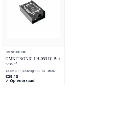
OMNITRONIC
OMNITRONIC LH-053 DI Box
passief
4.5 cm
0.430 kg
15 - 30000
€
29,13
✓ Op voorraad
Contact
Lorentzstraat 89
2665 JG Bleiswijk