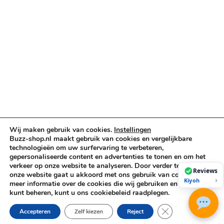
Truss & Rigging
Muziekinstrumenten
Cases & Tassen
DJ-apparatuur
Kabels & Stekkers
Decoratie & Kunstplanten
Aanbiedingen
Voorwaarden
Algemene voorwaarden
Wij maken gebruik van cookies.
Instellingen
Privacybeleid
Buzz-shop.nl maakt gebruik van cookies en vergelijkbare
Cookiebeleid
technologieën om uw surfervaring te verbeteren,
gepersonaliseerde content en advertenties te tonen en om het
verkeer op onze website te analyseren. Door verder te gaan op
Reviews
onze website gaat u akkoord met ons gebruik van cookies. Voor
Copyright © 2026 Buzz-Shop.nl. Alle rechten voorbehouden.
›
Kiyoh
meer informatie over de cookies die wij gebruiken en hoe u deze
kunt beheren, kunt u ons cookiebeleid raadplegen.
Sluit AVG/GDPR co
Accepteren
Zelf kiezen
Reject