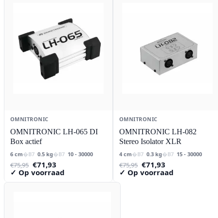
OMNITRONIC
OMNITRONIC
OMNITRONIC LH-065 DI
OMNITRONIC LH-082
Box actief
Stereo Isolator XLR
6 cm
0.5 kg
10 - 30000
4 cm
0.3 kg
15 - 30000
Oorspronkelijke
Huidige
Oorspronkelijke
Huidige
€
71,93
€
71,93
€
75,95
€
75,95
prijs
prijs
prijs
prijs
✓ Op voorraad
✓ Op voorraad
was:
is:
was:
is:
€75,95.
€71,93.
€75,95.
€71,93.