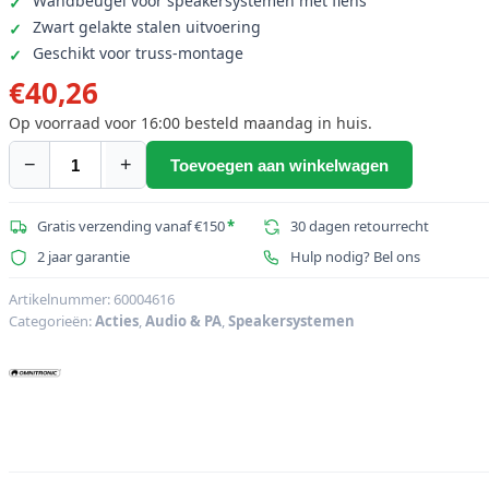
Wandbeugel voor speakersystemen met flens
Zwart gelakte stalen uitvoering
Geschikt voor truss-montage
€
40,26
Op voorraad voor 16:00 besteld maandag in huis.
−
+
Toevoegen aan winkelwagen
OMNITRONIC
WH-
1
Gratis verzending vanaf €150
*
30 dagen retourrecht
Wandmontage
2 jaar garantie
Hulp nodig? Bel ons
30
kg
Artikelnummer:
60004616
Categorieën:
Acties
,
Audio & PA
,
Speakersystemen
max
aantal