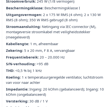
Stroomverbruik:
245 W (1/8 vermogen)
Beschermingsklasse:
Beschermingsklasse I
Uitgangsvermogen:
2 x 175 W RMS (4 ohm); 2 x 130 W
RMS (8 ohm); 350 W RMS gebrugd (8 ohm)
Stroomaansluiting:
Netingang via IEC-connector (M),
montageversie stroomkabel met veiligheidsstekker
(meegeleverd)
Kabellengte:
1 m, afneembaar
Zekering:
5 x 20 mm, F 8 A, vervangbaar
Frequentiebereik:
20 – 20.000 Hz
S/N-verhouding:
>95 dB
THD:
<0,5 % bij 1 kHz
Koeling:
1 x temperatuurgeregelde ventilator, luchtstroom
van voor naar achter
Impedantie:
Ingang: 20 kOhm (gebalanceerd); Ingang: 10
kOhm (ongebalanceerd)
Versterking:
30 dB / 1 V