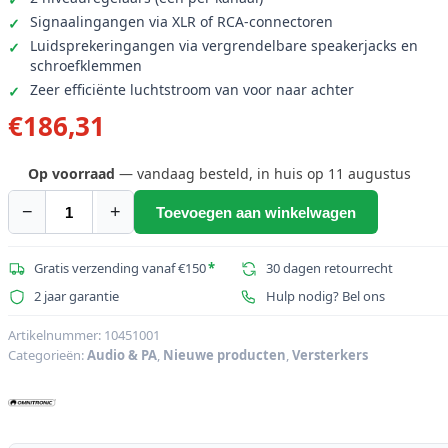
Signaalingangen via XLR of RCA-connectoren
Luidsprekeringangen via vergrendelbare speakerjacks en
schroefklemmen
Zeer efficiënte luchtstroom van voor naar achter
€
186,31
Op voorraad
— vandaag besteld, in huis op 11 augustus
−
+
Toevoegen aan winkelwagen
OMNITRONIC
XPA-
350
Gratis verzending vanaf €150
*
30 dagen retourrecht
MK2
2 jaar garantie
Hulp nodig? Bel ons
Versterker
aantal
Artikelnummer:
10451001
Categorieën:
Audio & PA
,
Nieuwe producten
,
Versterkers