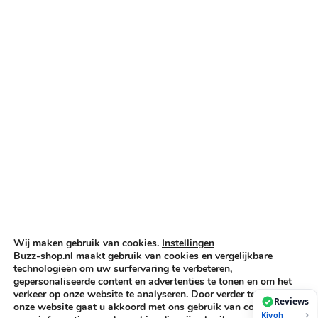
Verlichting & Effects
Audio & PA
Truss & Rigging
Muziekinstrumenten
Cases & Tassen
DJ-apparatuur
Kabels & Stekkers
Decoratie & Kunstplanten
Aanbiedingen
Voorwaarden
Algemene voorwaarden
Privacybeleid
Wij maken gebruik van cookies.
Instellingen
Cookiebeleid
Buzz-shop.nl maakt gebruik van cookies en vergelijkbare
technologieën om uw surfervaring te verbeteren,
gepersonaliseerde content en advertenties te tonen en om het
verkeer op onze website te analyseren. Door verder te gaan op
Copyright © 2026 Buzz-Shop.nl. Alle rechten voorbehouden.
Reviews
onze website gaat u akkoord met ons gebruik van cookies. Voor
›
Kiyoh