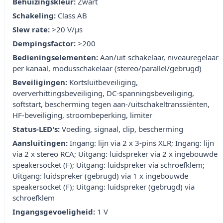
Behuizingskleur:
Zwart
Schakeling:
Class AB
Slew rate:
>20 V/µs
Dempingsfactor:
>200
Bedieningselementen:
Aan/uit-schakelaar, niveauregelaar
per kanaal, modusschakelaar (stereo/parallel/gebrugd)
Beveiligingen:
Kortsluitbeveiliging,
oververhittingsbeveiliging, DC-spanningsbeveiliging,
softstart, bescherming tegen aan-/uitschakeltranssiënten,
HF-beveiliging, stroombeperking, limiter
Status-LED's:
Voeding, signaal, clip, bescherming
Aansluitingen:
Ingang: lijn via 2 x 3-pins XLR; Ingang: lijn
via 2 x stereo RCA; Uitgang: luidspreker via 2 x ingebouwde
speakersocket (F); Uitgang: luidspreker via schroefklem;
Uitgang: luidspreker (gebrugd) via 1 x ingebouwde
speakersocket (F); Uitgang: luidspreker (gebrugd) via
schroefklem
Ingangsgevoeligheid:
1 V