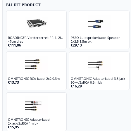
BIJ DIT PRODUCT
ROADINGER Versterkerrek PR-1, 2U,
PSSO Luidsprekerkabel Speakon
47cm diep
2x2,5 1.5m bk
€111,06
€29,13
OMNITRONIC RCA-kabel 2x2 0.3m
OMNITRONIC Adapterkabel 3,5 Jack
€13,73
90¬∞/2xRCA 0.5m bk
€16,29
OMNITRONIC Adapterkabel
2xJack/2xRCA 1m bk
€15,95