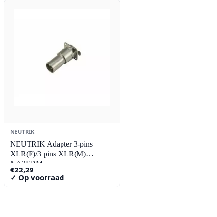
€17,84.
€17,06.
NEUTRIK
NEUTRIK Adapter 3-pins
XLR(F)/3-pins XLR(M)
NA3FDM
€
22,29
✓ Op voorraad
Contact