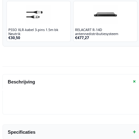
PSSO XLR-kabel 3-pins 1.5m bk
RELACART R-14D
Neutrik
antennedistributiesysteem
€30,50
€477,27
+
Beschrijving
+
Specificaties