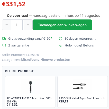
€
331,52
Op voorraad
— vandaag besteld, in huis op 11 augustus
−
+
Toevoegen aan winkelwagen
RELACART
UR-
260D
Gratis verzending vanaf €150
*
30 dagen retourrecht
2-
2 jaar garantie
Hulp nodig? Bel ons
kanaals
UHF
Artikelnummer:
13055180
Categorieën:
Microfoons
,
Nieuwe producten
ontvanger
522-
BIJ DIT PRODUCT
554
MHz
aantal
RELACART UH-222D Microfoon 522-
PSSO XLR Kabel 3-pin 1m bk Neutrik
€29,13
554 MHz
€119,32