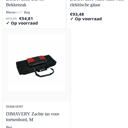
Bekkenzak
elektrische gitaar
Blauw
Bag
€
93,48
Oorspronkelijke
Huidige
€
54,81
✓ Op voorraad
€
55,95
prijs
prijs
✓ Op voorraad
was:
is:
€55,95.
€54,81.
DIMAVERY
DIMAVERY Zachte tas voor
toetsenbord, M
Bag