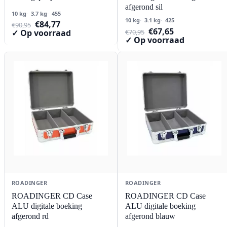
afgerond sil
10 kg
3.7 kg
455
10 kg
3.1 kg
425
Oorspronkelijke
Huidige
€
84,77
€
90,95
Oorspronkelijke
Huidige
€
67,65
prijs
prijs
€
70,95
✓ Op voorraad
prijs
prijs
✓ Op voorraad
was:
is:
was:
is:
€90,95.
€84,77.
€70,95.
€67,65.
ROADINGER
ROADINGER
ROADINGER CD Case
ROADINGER CD Case
ALU digitale boeking
ALU digitale boeking
afgerond rd
afgerond blauw