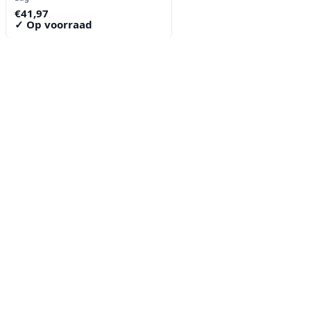
€
41,97
✓ Op voorraad
Contact
Lorentzstraat 89
2665 JG Bleiswijk
085-0805078
info@buzz-shop.nl
Werkdagen 9:00–17:00
KvK: 99144492
Klantenservice
Klantenservice
Contact
Veelgestelde vragen
Bezorgen