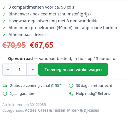
3 compartimenten voor ca. 90 cd's
Binnenwerk bekleed met schuimstof (grijs)
Hoogwaardige afwerking met 3 mm wanddikte
Aluminium profielramen (40 mm) met afgeronde hoeken
Afneembaar deksel
Oorspronkelijke
Huidige
€
70,95
€
67,65
prijs
prijs
was:
is:
Op voorraad
— vandaag besteld, in huis op 13 augustus
€70,95.
€67,65.
−
+
Toevoegen aan winkelwagen
ROADINGER
CD
Case
Gratis verzending vanaf €150
*
30 dagen retourrecht
ALU
2 jaar garantie
Hulp nodig? Bel ons
digitale
boeking
Artikelnummer:
3012205B
Categorieën:
Acties
,
Cases & Tassen
,
Mixer- & DJ-cases
afgerond
zwart
aantal