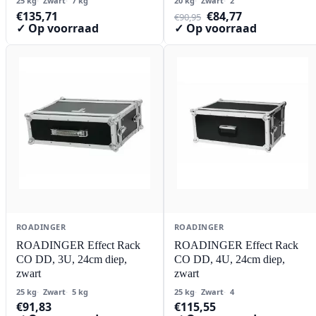
25 kg
Zwart
7 kg
20 kg
Zwart
2
Oorspronkelijke
Huidige
€
135,71
€
84,77
€
90,95
prijs
prijs
✓ Op voorraad
✓ Op voorraad
was:
is:
€90,95.
€84,77.
ROADINGER
ROADINGER
ROADINGER Effect Rack
ROADINGER Effect Rack
CO DD, 3U, 24cm diep,
CO DD, 4U, 24cm diep,
zwart
zwart
25 kg
Zwart
5 kg
25 kg
Zwart
4
€
91,83
€
115,55