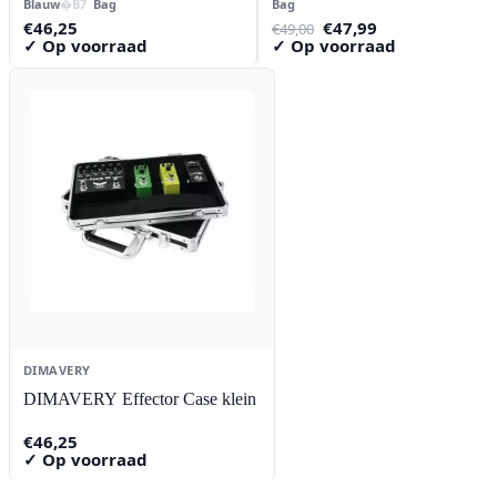
Blauw
Bag
Bag
Oorspronkelijke
Huidige
€
46,25
€
47,99
€
49,00
prijs
prijs
✓ Op voorraad
✓ Op voorraad
was:
is:
€49,00.
€47,99.
DIMAVERY
DIMAVERY Effector Case klein
€
46,25
✓ Op voorraad