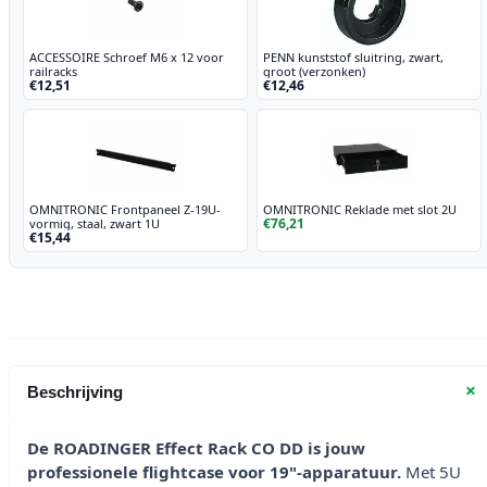
ACCESSOIRE Schroef M6 x 12 voor
PENN kunststof sluitring, zwart,
railracks
groot (verzonken)
€12,51
€12,46
OMNITRONIC Frontpaneel Z-19U-
OMNITRONIC Reklade met slot 2U
€76,21
vormig, staal, zwart 1U
€15,44
+
Beschrijving
De ROADINGER Effect Rack CO DD is jouw
professionele flightcase voor 19"-apparatuur.
Met 5U