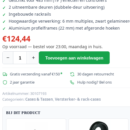
Geschikt voor 483 mm (19") effecten en controllers
2 uitneembare deuren (dubbele-deur uitvoering)
Ingebouwde rackrails
Hoogwaardige verwerking: 6 mm multiplex, zwart gelamineer
Aluminium profielframes (22 mm) met afgeronde hoeken
€
124,44
Op voorraad — bestel voor 23:00, maandag in huis.
−
+
Toevoegen aan winkelwagen
ROADINGER
Effect
Rack
Gratis verzending vanaf €150
*
30 dagen retourrecht
CO
2 jaar garantie
Hulp nodig? Bel ons
DD,
5U,
Artikelnummer:
30107193
Categorieën:
Cases & Tassen
,
Versterker- & rack-cases
24cm
diep,
BIJ DIT PRODUCT
zwart
aantal