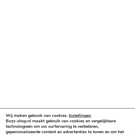
Categorieën
Verlichting & Effects
Audio & PA
Truss & Rigging
Muziekinstrumenten
Cases & Tassen
DJ-apparatuur
Kabels & Stekkers
Decoratie & Kunstplanten
Aanbiedingen
Voorwaarden
Algemene voorwaarden
Privacybeleid
Wij maken gebruik van cookies.
Instellingen
Cookiebeleid
Buzz-shop.nl maakt gebruik van cookies en vergelijkbare
technologieën om uw surfervaring te verbeteren,
gepersonaliseerde content en advertenties te tonen en om het