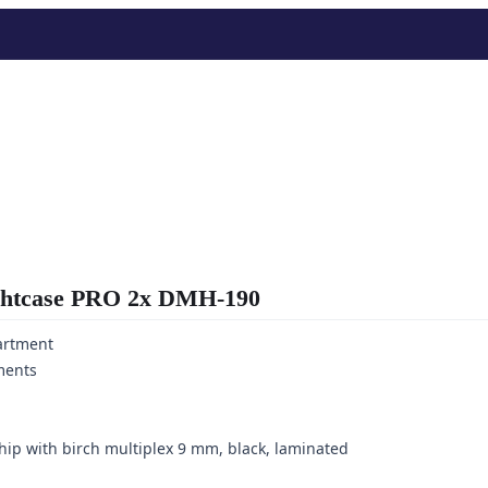
tcase PRO 2x DMH-190
artment
ments
ip with birch multiplex 9 mm, black, laminated