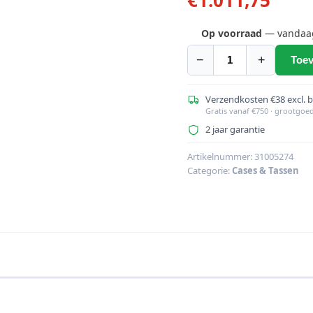
Op voorraad
— vandaag 
−
+
Toev
ROADINGER
Flightcase
PRO
Verzendkosten €38 excl. 
Gratis vanaf €750 · grootgoe
2x
2 jaar garantie
DMH-
190
Artikelnummer:
31005274
aantal
Categorie:
Cases & Tassen