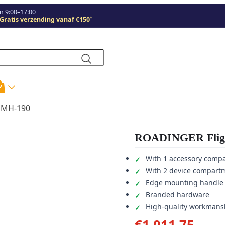
 9:00–17:00
*
Gratis verzending vanaf €150
DMH-190
ROADINGER Fligh
With 1 accessory comp
With 2 device compart
Edge mounting handle
Branded hardware
High-quality workmansh
€
1.011,75