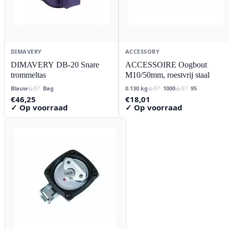
DIMAVERY
ACCESSORY
DIMAVERY DB-20 Snare
ACCESSOIRE Oogbout
trommeltas
M10/50mm, roestvrij staal
Blauw
Bag
0.130 kg
1000
95
€
46,25
€
18,01
✓ Op voorraad
✓ Op voorraad