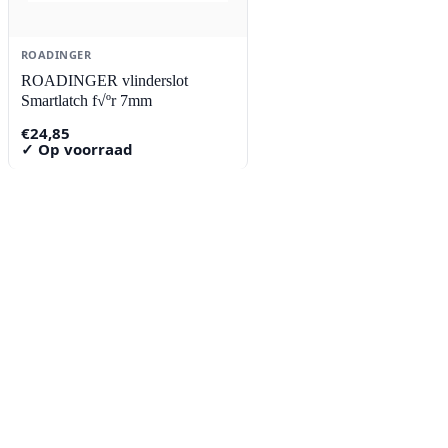
ROADINGER
ROADINGER vlinderslot
Smartlatch f√ºr 7mm
€
24,85
✓ Op voorraad
Contact
Lorentzstraat 89
2665 JG Bleiswijk
085-0805078
info@buzz-shop.nl
Werkdagen 9:00–17:00
KvK: 99144492
Klantenservice