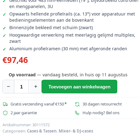
Geschikt voor 483 mm-eenheden (19"), bijvoorbeeld controller
en mengpanelen, 3U
Opwaarts hellende profielrails (ca. 13°) voor apparatuur met
bedieningselementen aan de bovenkant
Binnenzijde bekleed met schuim (zwart)
Hoogwaardige verwerking met meerlagig gelijmd multiplex,
zwart
Aluminium profielramen (30 mm) met afgeronde randen
€
97,46
Op voorraad
— vandaag besteld, in huis op 11 augustus
−
+
Toevoegen aan winkelwagen
ROADINGER
Mengpaneel
Case
Gratis verzending vanaf €150
*
30 dagen retourrecht
Pro
2 jaar garantie
Hulp nodig? Bel ons
MCA-
19-
Artikelnummer:
30111572
Categorieën:
Cases & Tassen
,
Mixer- & DJ-cases
N,