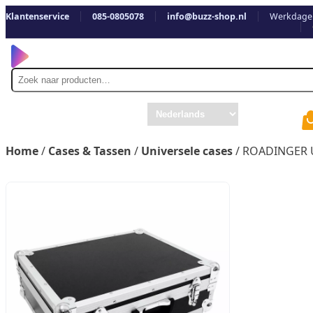
Klantenservice
085-0805078
info@buzz-shop.nl
Werkdagen
Zoek
naar
Home
/
Cases & Tassen
/
Universele cases
/ ROADINGER U