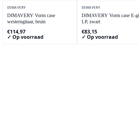
DIMAVERY
DIMAVERY
DIMAVERY Vorm case
DIMAVERY Vorm case E-gi
westerngitaar, bruin
LP, zwart
€
114,97
€
83,15
✓ Op voorraad
✓ Op voorraad
Contact
Lorentzstraat 89
2665 JG Bleiswijk
085-0805078
info@buzz-shop.nl
Werkdagen 9:00–17:00
KvK: 99144492
Klantenservice