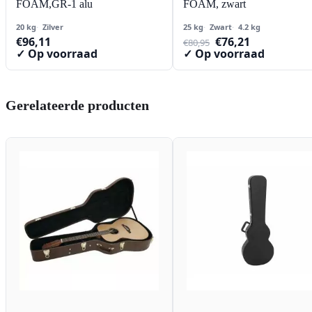
FOAM,GR-1 alu
FOAM, zwart
20 kg
Zilver
25 kg
Zwart
4.2 kg
Oorspronkelijke
Huidige
€
96,11
€
76,21
€
80,95
prijs
prijs
✓ Op voorraad
✓ Op voorraad
was:
is:
€80,95.
€76,21.
Gerelateerde producten