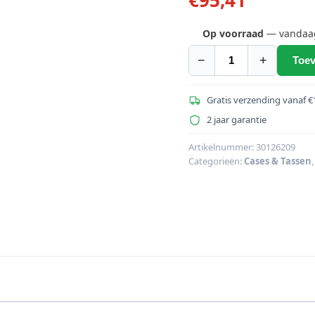
Op voorraad
— vandaag 
−
+
Toev
ROADINGER
Universal
Case
Gratis verzending vanaf €
FOAM
2 jaar garantie
GR-
1
Artikelnummer:
30126209
Categorieën:
Cases & Tassen
zwart,
groot
aantal