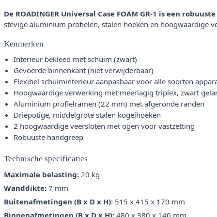
De ROADINGER Universal Case FOAM GR-1 is een robuuste fl
stevige aluminium profielen, stalen hoeken en hoogwaardige ve
Kenmerken
Interieur bekleed met schuim (zwart)
Gevoerde binnenkant (niet verwijderbaar)
Flexibel schuiminterieur aanpasbaar voor alle soorten appar
Hoogwaardige verwerking met meerlagig triplex, zwart gel
Aluminium profielramen (22 mm) met afgeronde randen
Driepotige, middelgrote stalen kogelhoeken
2 hoogwaardige veersloten met ogen voor vastzetting
Robuuste handgreep
Technische specificaties
Maximale belasting:
20 kg
Wanddikte:
7 mm
Buitenafmetingen (B x D x H):
515 x 415 x 170 mm
Binnenafmetingen (B x D x H):
480 x 380 x 140 mm