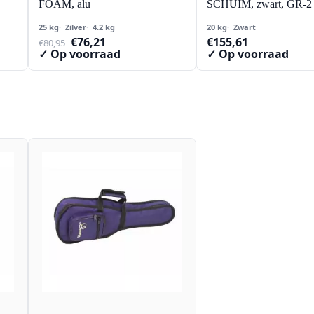
FOAM, alu
SCHUIM, zwart, GR-2 
25 kg
Zilver
4.2 kg
20 kg
Zwart
Oorspronkelijke
Huidige
€
76,21
€
155,61
€
80,95
prijs
prijs
✓ Op voorraad
✓ Op voorraad
was:
is:
€80,95.
€76,21.