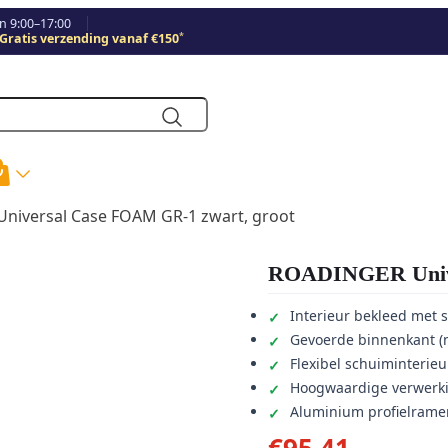
 9:00–17:00
*
Gratis verzending vanaf €150
niversal Case FOAM GR-1 zwart, groot
ROADINGER Unive
Interieur bekleed met 
Gevoerde binnenkant (n
Flexibel schuiminterie
Hoogwaardige verwerki
Aluminium profielrame
€
95,41