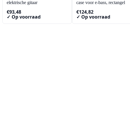
elektrische gitaar
case voor e-bass, rectangel
€
93,48
€
124,82
✓ Op voorraad
✓ Op voorraad
Contact
Lorentzstraat 89
2665 JG Bleiswijk
085-0805078
info@buzz-shop.nl
Werkdagen 9:00–17:00
KvK: 99144492
Klantenservice
Klantenservice
Contact
Veelgestelde vragen