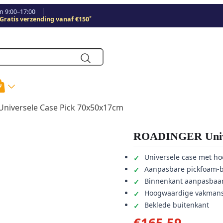
 9:00–17:00
*
Gratis verzending vanaf €150
niversele Case Pick 70x50x17cm
ROADINGER Unive
Universele case met h
Aanpasbare pickfoam-
Binnenkant aanpasbaar
Hoogwaardige vakmansc
Beklede buitenkant
€
165,59