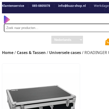
Klantenservice
085-0805078
info@buzz-shop.nl
Werkdagen
Zoek
naar
Home
/
Cases & Tassen
/
Universele cases
/ ROADINGER U