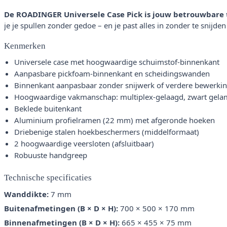
De ROADINGER Universele Case Pick is jouw betrouwbare t
je je spullen zonder gedoe – en je past alles in zonder te snijden 
Kenmerken
Universele case met hoogwaardige schuimstof-binnenkant
Aanpasbare pickfoam-binnenkant en scheidingswanden
Binnenkant aanpasbaar zonder snijwerk of verdere bewerki
Hoogwaardige vakmanschap: multiplex-gelaagd, zwart gela
Beklede buitenkant
Aluminium profielramen (22 mm) met afgeronde hoeken
Driebenige stalen hoekbeschermers (middelformaat)
2 hoogwaardige veersloten (afsluitbaar)
Robuuste handgreep
Technische specificaties
Wanddikte:
7 mm
Buitenafmetingen (B × D × H):
700 × 500 × 170 mm
Binnenafmetingen (B × D × H):
665 × 455 × 75 mm