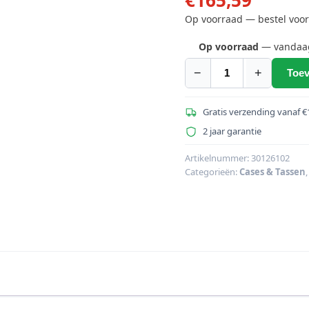
Op voorraad — bestel voor
Op voorraad
— vandaag 
−
+
Toev
ROADINGER
Universele
Case
Gratis verzending vanaf €
Pick
2 jaar garantie
70x50x17cm
aantal
Artikelnummer:
30126102
Categorieën:
Cases & Tassen