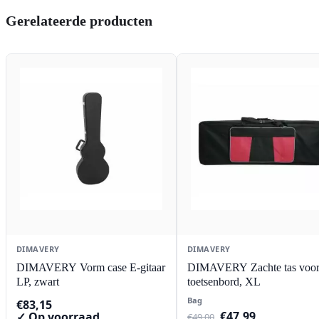
Gerelateerde producten
DIMAVERY
DIMAVERY
DIMAVERY Vorm case E-gitaar
DIMAVERY Zachte tas voo
LP, zwart
toetsenbord, XL
Bag
€
83,15
Oorspronkelijke
Huidige
€
47,99
✓ Op voorraad
€
49,00