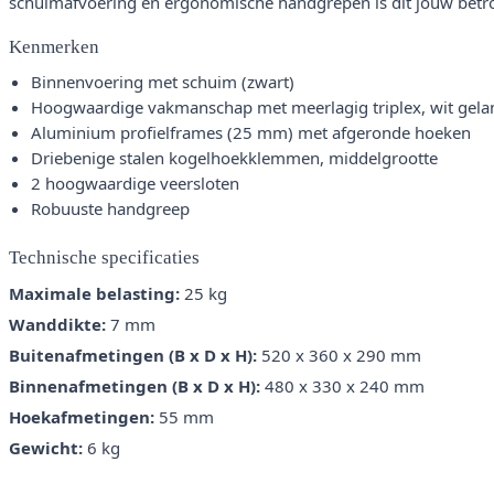
schuimafvoering en ergonomische handgrepen is dit jouw betro
Kenmerken
Binnenvoering met schuim (zwart)
Hoogwaardige vakmanschap met meerlagig triplex, wit gel
Aluminium profielframes (25 mm) met afgeronde hoeken
Driebenige stalen kogelhoekklemmen, middelgrootte
2 hoogwaardige veersloten
Robuuste handgreep
Technische specificaties
Maximale belasting:
25 kg
Wanddikte:
7 mm
Buitenafmetingen (B x D x H):
520 x 360 x 290 mm
Binnenafmetingen (B x D x H):
480 x 330 x 240 mm
Hoekafmetingen:
55 mm
Gewicht:
6 kg