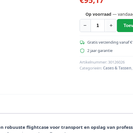
Op voorraad
— vandaag 
−
+
Toev
ROADINGER
Universeel
Case
Gratis verzending vanaf €
Tour
2 jaar garantie
52x36x29cm
wit
Artikelnummer:
30126026
Categorieën:
Cases & Tassen
aantal
 robuuste flightcase voor transport en opslag van profess