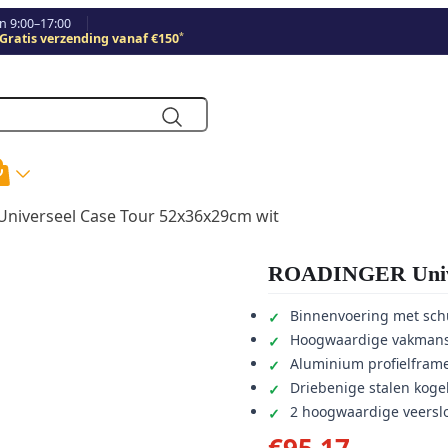
 9:00–17:00
*
Gratis verzending vanaf €150
niverseel Case Tour 52x36x29cm wit
ROADINGER Univer
Binnenvoering met sch
Hoogwaardige vakmansc
Aluminium profielfram
Driebenige stalen kog
2 hoogwaardige veersl
€
95,17