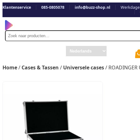
Klantenservice
085-0805078
info@buzz-shop.nl
Werkdagen
Zoek
naar
Home
/
Cases & Tassen
/
Universele cases
/ ROADINGER U