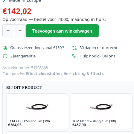
Made in Europe
€
142,02
Op voorraad — bestel voor 23:00, maandag in huis.
−
+
Toevoegen aan winkelwagen
TCM
FX
CO2-
Gratis verzending vanaf €150
*
30 dagen retourrecht
splitter
2 jaar garantie
Hulp nodig? Bel ons
(2
CO2-
Artikelnummer:
51708368
Categorieën:
Effect-vloeistoffen
,
Verlichting & Effects
jets
naar
BIJ DIT PRODUCT
1
CO2-
fles)
aantal
TCM FX CO2-slang 5m (3/8)
TCM FX CO2-slang 15m (3/8)
€284,03
€457,90