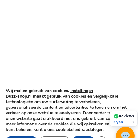
Audio & PA
Truss & Rigging
Muziekinstrumenten
Cases & Tassen
DJ-apparatuur
Kabels & Stekkers
Decoratie & Kunstplanten
Aanbiedingen
Voorwaarden
Algemene voorwaarden
Wij maken gebruik van cookies.
Instellingen
Privacybeleid
Buzz-shop.nl maakt gebruik van cookies en vergelijkbare
Cookiebeleid
technologieën om uw surfervaring te verbeteren,
gepersonaliseerde content en advertenties te tonen en om het
verkeer op onze website te analyseren. Door verder te gaan op
Reviews
onze website gaat u akkoord met ons gebruik van cookies. Voor
Copyright © 2026 Buzz-Shop.nl. Alle rechten voorbehouden.
›
Kiyoh
meer informatie over de cookies die wij gebruiken en hoe u deze
kunt beheren, kunt u ons cookiebeleid raadplegen.