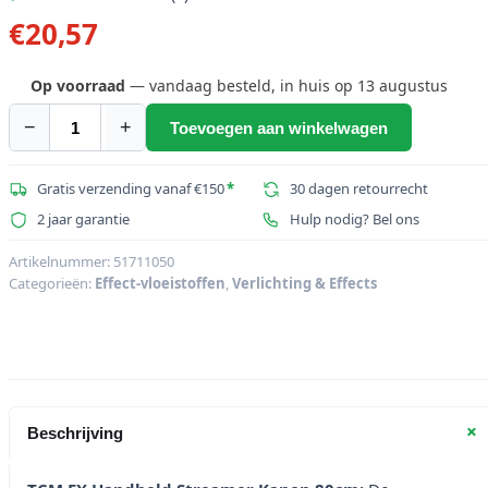
€
20,57
Op voorraad
— vandaag besteld, in huis op 13 augustus
−
+
Toevoegen aan winkelwagen
TCM
FX
Handheld
Gratis verzending vanaf €150
*
30 dagen retourrecht
Streamer
2 jaar garantie
Hulp nodig? Bel ons
Kanon
80cm,
Artikelnummer:
51711050
Categorieën:
Effect-vloeistoffen
,
Verlichting & Effects
wit
aantal
+
Beschrijving