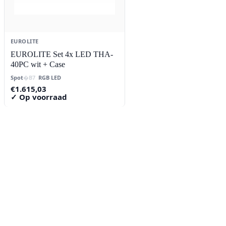
EUROLITE
EUROLITE Set 4x LED THA-
40PC wit + Case
Spot
RGB LED
€
1.615,03
✓ Op voorraad
Contact
Lorentzstraat 89
2665 JG Bleiswijk
085-0805078
info@buzz-shop.nl
Werkdagen 9:00–17:00
KvK: 99144492