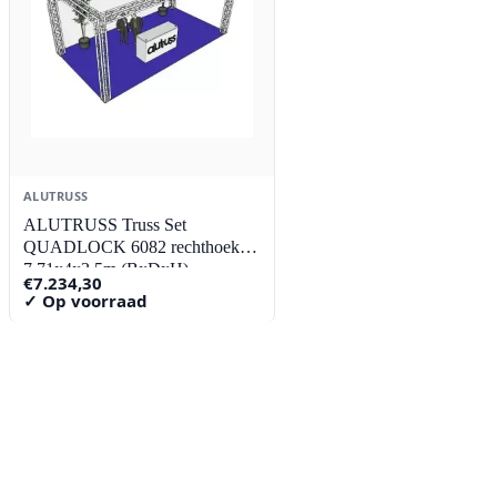
ALUTRUSS
ALUTRUSS Truss Set
QUADLOCK 6082 rechthoek
7.71x4x3.5m (BxDxH)
€
7.234,30
✓ Op voorraad
Contact
Lorentzstraat 89
2665 JG Bleiswijk
085-0805078