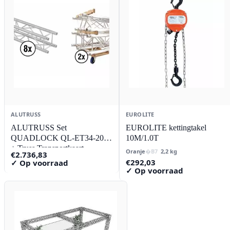
ALUTRUSS
EUROLITE
ALUTRUSS Set
EUROLITE kettingtakel
QUADLOCK QL-ET34-2000
10M/1.0T
+ Truss Transportkaart
Oranje
2,2 kg
€
2.736,83
€
292,03
✓ Op voorraad
✓ Op voorraad