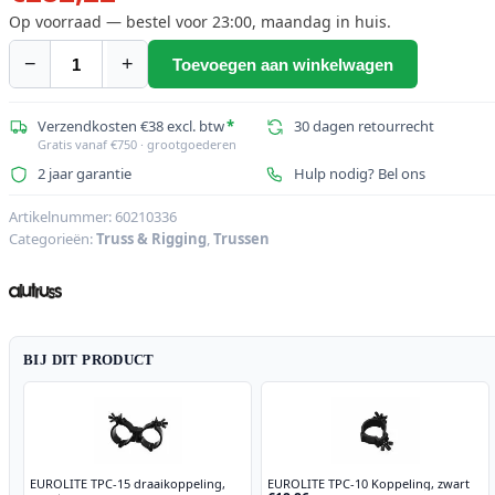
Op voorraad — bestel voor 23:00, maandag in huis.
−
+
Toevoegen aan winkelwagen
ALUTRUSS
BILOCK
BQ2-
Verzendkosten €38 excl. btw
*
30 dagen retourrecht
Gratis vanaf €750 · grootgoederen
S3000
2 jaar garantie
Hulp nodig? Bel ons
2-
weg
Artikelnummer:
60210336
kruis
Categorieën:
Truss & Rigging
,
Trussen
Beam
bk
aantal
BIJ DIT PRODUCT
EUROLITE TPC-15 draaikoppeling,
EUROLITE TPC-10 Koppeling, zwart