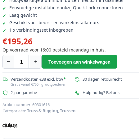
Hoogwaardige aluminium buizen met 35 mm diameter
Eenvoudige installatie dankzij Quick-Lock-connectoren
Laag gewicht
Geschikt voor beurs- en winkelinstallateurs
1 x verbindingsset inbegrepen
€
195,26
Op voorraad voor 16:00 besteld maandag in huis.
−
+
Toevoegen aan winkelwagen
ALUTRUSS
DECOLOCK
DQ3-
Verzendkosten €38 excl. btw
*
30 dagen retourrecht
Gratis vanaf €750 · grootgoederen
2000
2 jaar garantie
Hulp nodig? Bel ons
3-
weg
Artikelnummer:
60301616
kruis
Categorieën:
Truss & Rigging
,
Trussen
Beam
aantal