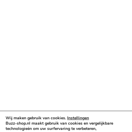
Categorieën
Verlichting & Effects
Audio & PA
Truss & Rigging
Muziekinstrumenten
Cases & Tassen
DJ-apparatuur
Kabels & Stekkers
Decoratie & Kunstplanten
Aanbiedingen
Voorwaarden
Algemene voorwaarden
Privacybeleid
Wij maken gebruik van cookies.
Instellingen
Cookiebeleid
Buzz-shop.nl maakt gebruik van cookies en vergelijkbare
technologieën om uw surfervaring te verbeteren,