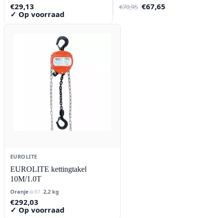
Oorspronkelijke
Huidige
€
29,13
€
67,65
€
70,95
prijs
prijs
✓ Op voorraad
was:
is:
€70,95.
€67,65.
EUROLITE
EUROLITE kettingtakel
10M/1.0T
Oranje
2,2 kg
€
292,03
✓ Op voorraad