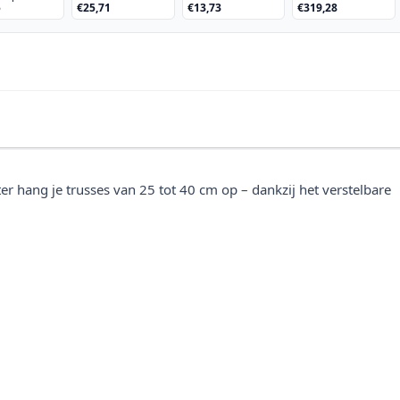
5
€25,71
€13,73
€319,28
Vinger, maat XL
60cm met wielen
er hang je trusses van 25 tot 40 cm op – dankzij het verstelbare