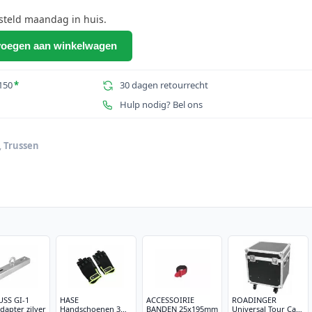
steld maandag in huis.
oegen aan winkelwagen
150
*
30 dagen retourrecht
Hulp nodig? Bel ons
,
Trussen
SS GI-1
HASE
ACCESSOIRIE
ROADINGER
dapter zilver
Handschoenen 3
BANDEN 25x195mm
Universal Tour Case