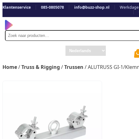
Klantenservice
085-0805078
info@buzz-shop.nl
Werkdagen
Zoek
naar
Home
/
Truss & Rigging
/
Trussen
/ ALUTRUSS GI-1/Klemm