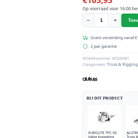
Op voorraad voor 16:00 be
−
+
Toev
ALUTRUSS
GI-
1/Klemmen
Gratis verzending vanaf €
Truss
2 jaar garantie
Adapter
zilver
Artikelnummer:
60320381
Categorieën:
Truss & Rigging
aantal
BIJ DIT PRODUCT
EUROLITE TPC-50
ALUTRU
halve koppeling
Truss A