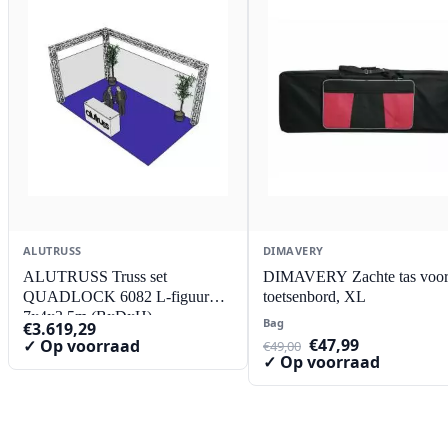
ALUTRUSS
DIMAVERY
ALUTRUSS Truss set
DIMAVERY Zachte tas voo
QUADLOCK 6082 L-figuur
toetsenbord, XL
7x4x3.5m (BxDxH)
Bag
€
3.619,29
Oorspronkelijke
Huidige
€
47,99
✓ Op voorraad
€
49,00
prijs
prijs
✓ Op voorraad
was:
is:
€49,00.
€47,99.
Contact