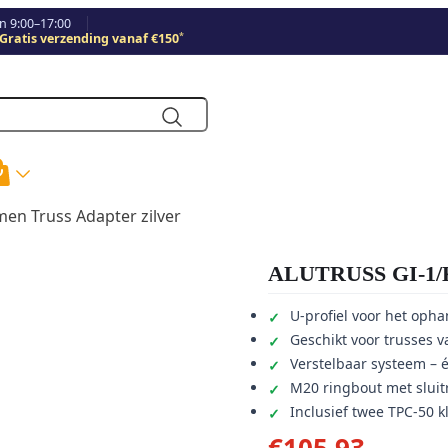
 9:00–17:00
*
Gratis verzending vanaf €150
en Truss Adapter zilver
ALUTRUSS GI-1/Kl
U-profiel voor het oph
Geschikt voor trusses v
Verstelbaar systeem – 
M20 ringbout met sluit
Inclusief twee TPC-50
€
105,93