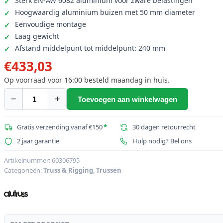
Sterk EN-AW 6082 aluminium voor zware belastingen
Hoogwaardig aluminium buizen met 50 mm diameter
Eenvoudige montage
Laag gewicht
Afstand middelpunt tot middelpunt: 240 mm
€
433,03
Op voorraad voor 16:00 besteld maandag in huis.
−
+
Toevoegen aan winkelwagen
ALUTRUSS
QUADLOCK
QL-
Gratis verzending vanaf €150
*
30 dagen retourrecht
ET34
2 jaar garantie
Hulp nodig? Bel ons
C-
30
Artikelnummer:
60306795
Categorieën:
Truss & Rigging
,
Trussen
3-
weg
hoek
90¬∞
aantal