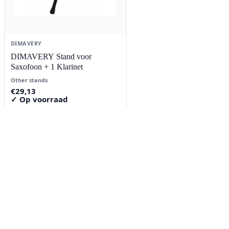
DIMAVERY
DIMAVERY Stand voor
Saxofoon + 1 Klarinet
Other stands
€
29,13
✓ Op voorraad
Contact
Lorentzstraat 89
2665 JG Bleiswijk
085-0805078
info@buzz-shop.nl
Werkdagen 9:00–17:00
KvK: 99144492