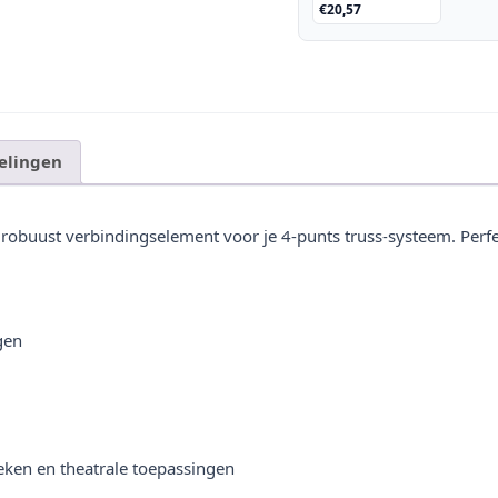
€20,57
Verbindingsconus
elingen
 robuust verbindingselement voor je 4-punts truss-systeem. Perf
gen
heken en theatrale toepassingen