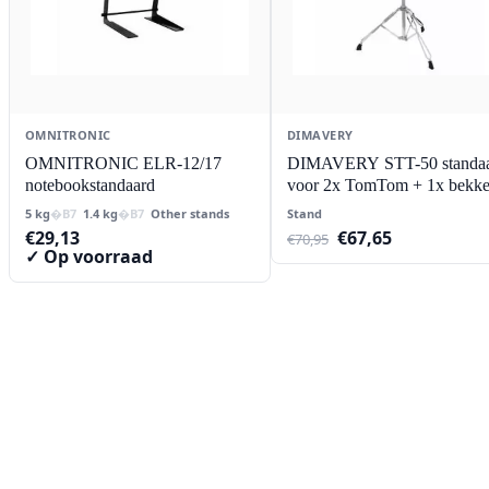
OMNITRONIC
DIMAVERY
OMNITRONIC ELR-12/17
DIMAVERY STT-50 standa
notebookstandaard
voor 2x TomTom + 1x bekk
5 kg
1.4 kg
Other stands
Stand
Oorspronkelijke
Huidige
€
29,13
€
67,65
€
70,95
prijs
prijs
✓ Op voorraad
was:
is:
€70,95.
€67,65.
Contact
Lorentzstraat 89
2665 JG Bleiswijk
085-0805078
info@buzz-shop.nl
Werkdagen 9:00–17:00