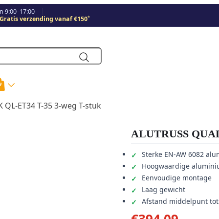
 9:00–17:00
*
Gratis verzending vanaf €150
QL-ET34 T-35 3-weg T-stuk
ALUTRUSS QUADL
Sterke EN-AW 6082 alu
Hoogwaardige alumini
Eenvoudige montage
Laag gewicht
Afstand middelpunt to
€
394,09