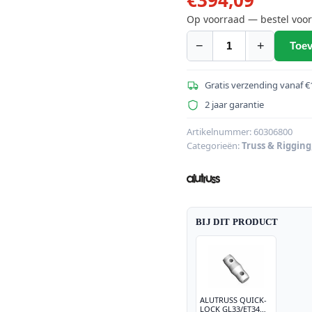
Op voorraad — bestel voor
−
+
Toev
ALUTRUSS
QUADLOCK
QL-
Gratis verzending vanaf €
ET34
2 jaar garantie
T-
35
Artikelnummer:
60306800
Categorieën:
Truss & Rigging
3-
weg
T-
stuk
aantal
BIJ DIT PRODUCT
ALUTRUSS QUICK-
LOCK GL33/ET34