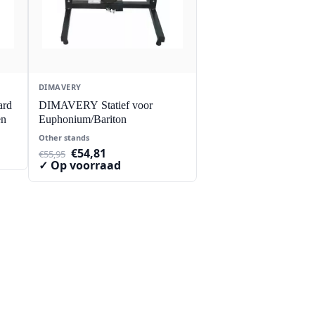
DIMAVERY
ard
DIMAVERY Statief voor
en
Euphonium/Bariton
Other stands
Oorspronkelijke
Huidige
€
54,81
€
55,95
prijs
prijs
✓ Op voorraad
was:
is:
€55,95.
€54,81.