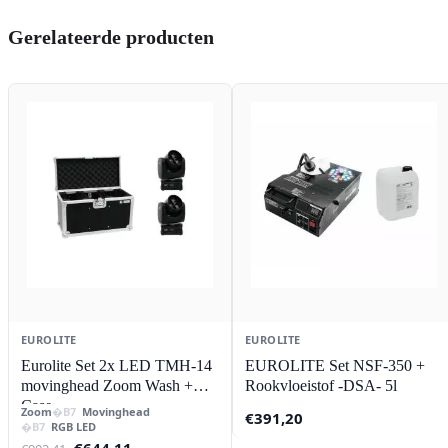
Gerelateerde producten
EUROLITE
EUROLITE
Eurolite Set 2x LED TMH-14
EUROLITE Set NSF-350 +
movinghead Zoom Wash +
Rookvloeistof -DSA- 5l
Case
Zoom
Movinghead
€
391,20
RGB LED
Oorspronkelijke
Huidige
€
644,11