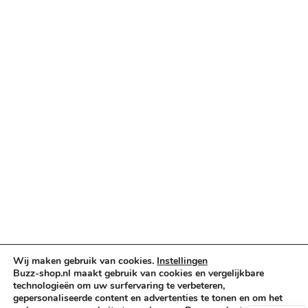
Categorieën
Verlichting & Effects
Audio & PA
Truss & Rigging
Muziekinstrumenten
Cases & Tassen
DJ-apparatuur
Kabels & Stekkers
Decoratie & Kunstplanten
Aanbiedingen
Voorwaarden
Algemene voorwaarden
Privacybeleid
Wij maken gebruik van cookies.
Instellingen
Cookiebeleid
Buzz-shop.nl maakt gebruik van cookies en vergelijkbare
technologieën om uw surfervaring te verbeteren,
gepersonaliseerde content en advertenties te tonen en om het