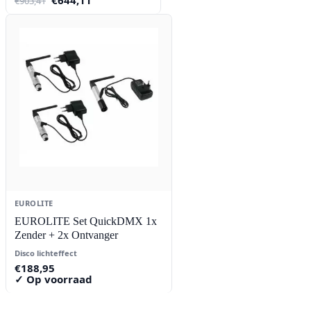
€
903,41
prijs
prijs
was:
is:
€903,41.
€644,11.
EUROLITE
EUROLITE Set QuickDMX 1x
Zender + 2x Ontvanger
Disco lichteffect
€
188,95
✓ Op voorraad