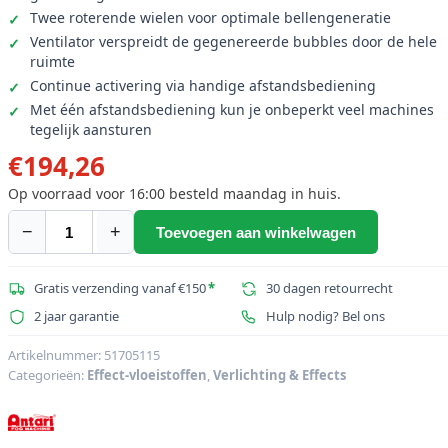
Twee roterende wielen voor optimale bellengeneratie
Ventilator verspreidt de gegenereerde bubbles door de hele
ruimte
Continue activering via handige afstandsbediening
Met één afstandsbediening kun je onbeperkt veel machines
tegelijk aansturen
€
194,26
Op voorraad voor 16:00 besteld maandag in huis.
−
+
Toevoegen aan winkelwagen
ANTARI
W-
101
Gratis verzending vanaf €150
*
30 dagen retourrecht
Bellenmachine
2 jaar garantie
Hulp nodig? Bel ons
aantal
Artikelnummer:
51705115
Categorieën:
Effect-vloeistoffen
,
Verlichting & Effects