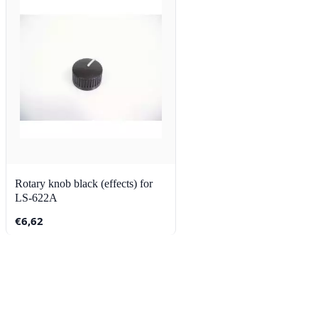
Rotary knob black (effects) for
LS-622A
€
6,62
Contact
Lorentzstraat 89