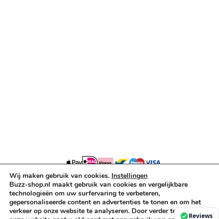
Truss & Rigging
Muziekinstrumenten
Cases & Tassen
DJ-apparatuur
Kabels & Stekkers
Decoratie & Kunstplanten
Aanbiedingen
Voorwaarden
Algemene voorwaarden
Privacybeleid
Cookiebeleid
Wij maken gebruik van cookies.
Instellingen
Copyright © 2026 Buzz-Shop.nl. Alle rechten voorbehouden.
Buzz-shop.nl maakt gebruik van cookies en vergelijkbare
technologieën om uw surfervaring te verbeteren,
gepersonaliseerde content en advertenties te tonen en om het
verkeer op onze website te analyseren. Door verder te gaan op
Reviews