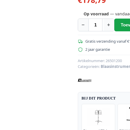
Op voorraad
— vandaag 
−
+
Toev
DIMAVERIJ
K-
17
Gratis verzending vanaf €
Bb
2 jaar garantie
Klarinet,
17
Artikelnummer:
26501200
Categorieën:
Blaasinstrume
toetsen
aantal
BIJ DIT PRODUCT