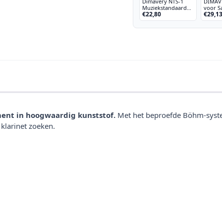
Dimavery NTS-1
DIMAV
Muziekstandaard
voor S
€22,80
€29,1
voor bladmuziek -
Klarine
Bladmuziek
Lessenaar Muziek
Staander Hoog-
Opvouwbaar -
Zwart - met tas - 50
cm tot 120 cm
ment in hoogwaardig kunststof.
Met het beproefde Böhm-syste
klarinet zoeken.