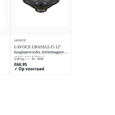
LAVOCE
LAVOCE LBASS12-15 12"
basgitaarwoofer, ferrietmagneet
stalen mand driver
2,38 kg
40 - 4000
€
66,95
✓ Op voorraad