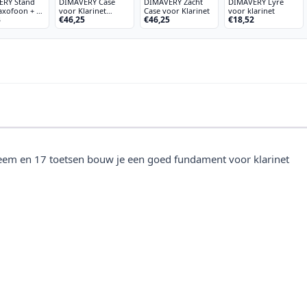
ERY Stand
DIMAVERY Case
DIMAVERY Zacht
DIMAVERY Lyre
axofoon + 1
voor Klarinet
Case voor Klarinet
voor klarinet
3
€46,25
€46,25
€18,52
t
blauw
em en 17 toetsen bouw je een goed fundament voor klarinet