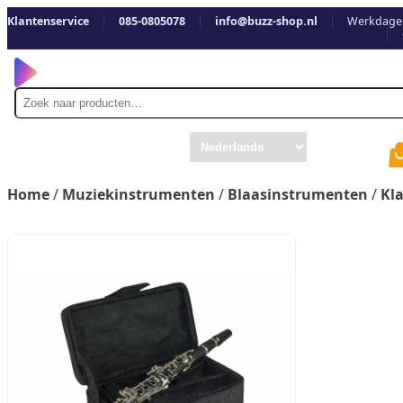
Klantenservice
085-0805078
info@buzz-shop.nl
Werkdagen
Zoek
naar
Home
/
Muziekinstrumenten
/
Blaasinstrumenten
/
Kl