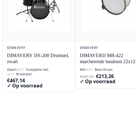
DIMAVERY
DIMAVERY
DIMAVERY DS-200 Drumstel,
DIMAVERIJ MB-422
zwart
marcherende basdrum 22x12
Zwart
Complete Set
Wit
Bass-Drum
Drumstel
Oorspronkelijke
Huidige
€
213,26
€
247,10
€
467,14
prijs
prijs
✓ Op voorraad
✓ Op voorraad
was:
is:
€247,10.
€213,26.
Contact
Lorentzstraat 89
2665 JG Bleiswijk