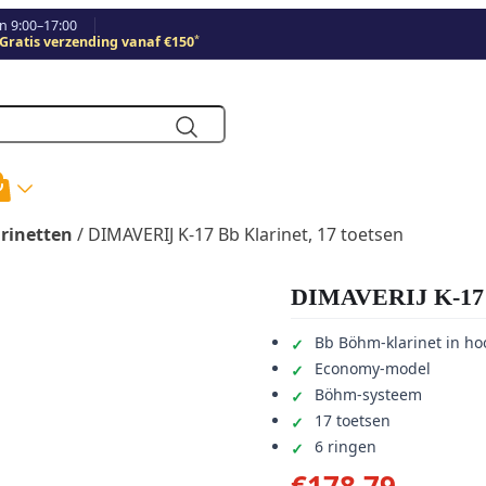
 9:00–17:00
*
Gratis verzending vanaf €150
arinetten
/ DIMAVERIJ K-17 Bb Klarinet, 17 toetsen
DIMAVERIJ K-17 Bb
Bb Böhm-klarinet in ho
Economy-model
Böhm-systeem
17 toetsen
6 ringen
€
178,79