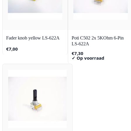
Fader knob yellow LS-622A
Poti C502 2x 5KOhm 6-Pin
LS-622A
€
7,00
€
7,30
✓ Op voorraad