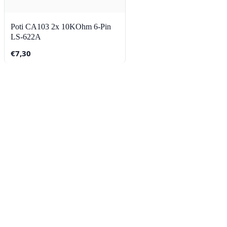
Poti CA103 2x 10KOhm 6-Pin
LS-622A
€
7,30
Contact
Lorentzstraat 89
2665 JG Bleiswijk
085-0805078
info@buzz-shop.nl
Werkdagen 9:00–17:00
KvK: 99144492
Klantenservice
Klantenservice