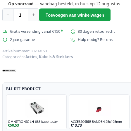
Op voorraad
— vandaag besteld, in huis op 12 augustus
−
+
Toevoegen aan winkelwagen
OMNITRONIC
DIN-
kabel
Gratis verzending vanaf €150
*
30 dagen retourrecht
5-
2 jaar garantie
Hulp nodig? Bel ons
pins
MIDI
Artikelnummer:
30209150
Categorieën:
Acties
,
Kabels & Stekkers
3m
aantal
BIJ DIT PRODUCT
OMNITRONIC LH-086 kabeltester
ACCESSOIRIE BANDEN 25x195mm
€50,53
€13,73