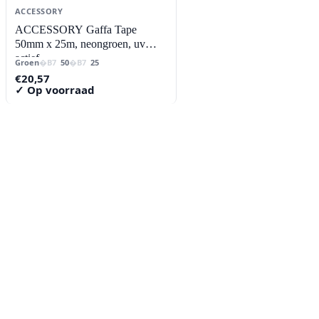
ACCESSORY
ACCESSORY Gaffa Tape
50mm x 25m, neongroen, uv
actief
Groen
50
25
€
20,57
✓ Op voorraad
Contact
Lorentzstraat 89
2665 JG Bleiswijk
085-0805078
info@buzz-shop.nl
Werkdagen 9:00–17:00
KvK: 99144492
Klantenservice