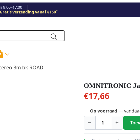
 9:00–17:00
*
Gratis verzending vanaf €150
stereo 3m bk ROAD
OMNITRONIC Jack
€
17,66
Op voorraad
— vandaag 
−
+
Toev
OMNITRONIC
Jack