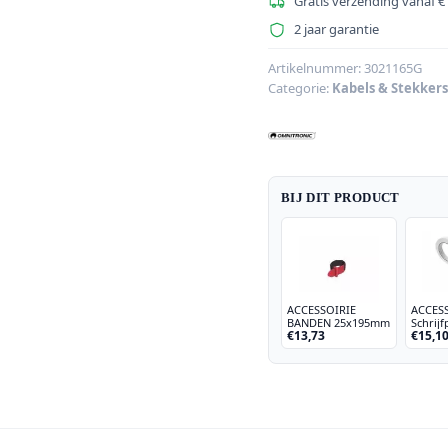
kabel
Gratis verzending vanaf €
6.3
2 jaar garantie
stereo
3m
Artikelnummer:
3021165G
Categorie:
Kabels & Stekkers
bk
ROAD
aantal
BIJ DIT PRODUCT
ACCESSOIRIE
ACCES
BANDEN 25x195mm
Schrijf
€13,73
€15,1
19mmx