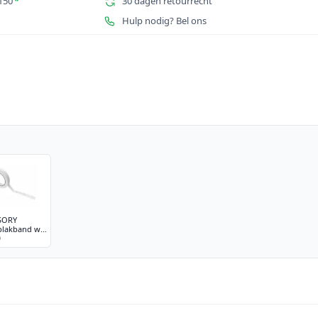
150
*
30 dagen retourrecht
Hulp nodig? Bel ons
SORY
plakband wit
0
33m