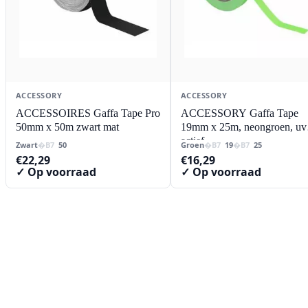
ACCESSORY
ACCESSORY
ACCESSOIRES Gaffa Tape Pro
ACCESSORY Gaffa Tape
50mm x 50m zwart mat
19mm x 25m, neongroen, uv
actief
Zwart
50
Groen
19
25
€
22,29
€
16,29
✓ Op voorraad
✓ Op voorraad
Contact
Lorentzstraat 89
2665 JG Bleiswijk
085-0805078
info@buzz-shop.nl