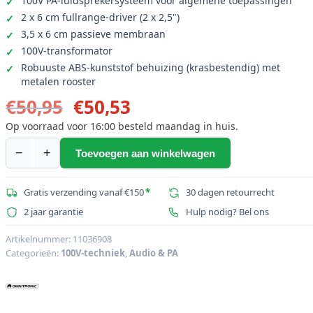
100V PA-luidsprekersysteem voor algemene toepassingen
2 x 6 cm fullrange-driver (2 x 2,5")
3,5 x 6 cm passieve membraan
100V-transformator
Robuuste ABS-kunststof behuizing (krasbestendig) met
metalen rooster
Oorspronkelijke
Huidige
€
50,95
€
50,53
prijs
prijs
Op voorraad voor 16:00 besteld maandag in huis.
was:
is:
−
+
Toevoegen aan winkelwagen
OMNITRONIC
€50,95.
€50,53.
OD-
22T
Gratis verzending vanaf €150
*
30 dagen retourrecht
Muurluidspreker
2 jaar garantie
Hulp nodig? Bel ons
100V
zwart
Artikelnummer:
11036908
Categorieën:
100V-techniek
,
Audio & PA
aantal