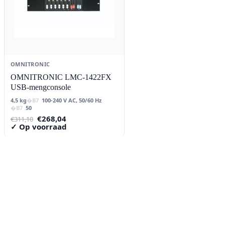
OMNITRONIC
OMNITRONIC LMC-1422FX
USB-mengconsole
4,5 kg
100-240 V AC, 50/60 Hz
50
Oorspronkelijke
Huidige
€
268,04
€
311,10
prijs
prijs
✓ Op voorraad
was:
is:
€311,10.
€268,04.
Contact
Lorentzstraat 89
2665 JG Bleiswijk
085-0805078
info@buzz-shop.nl