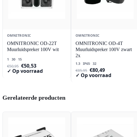
OMNITRONIC
OMNITRONIC
OMNITRONIC OD-22T
OMNITRONIC OD-4T
Muurluidspreker 100V wit
Muurluidspreker 100V zwart
2x
1
30
15
1.3
IP65
32
Oorspronkelijke
Huidige
€
50,53
€
50,95
Oorspronkelijke
Huidige
€
80,49
prijs
prijs
€
85,95
✓ Op voorraad
prijs
prijs
✓ Op voorraad
was:
is:
was:
is:
€50,95.
€50,53.
€85,95.
€80,49.
Gerelateerde producten