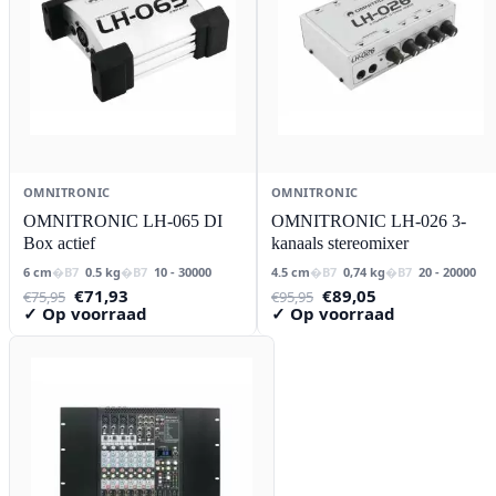
OMNITRONIC
OMNITRONIC
OMNITRONIC LH-065 DI
OMNITRONIC LH-026 3-
Box actief
kanaals stereomixer
6 cm
0.5 kg
10 - 30000
4.5 cm
0,74 kg
20 - 20000
Oorspronkelijke
Huidige
Oorspronkelijke
Huidige
€
71,93
€
89,05
€
75,95
€
95,95
prijs
prijs
prijs
prijs
✓ Op voorraad
✓ Op voorraad
was:
is:
was:
is:
€75,95.
€71,93.
€95,95.
€89,05.