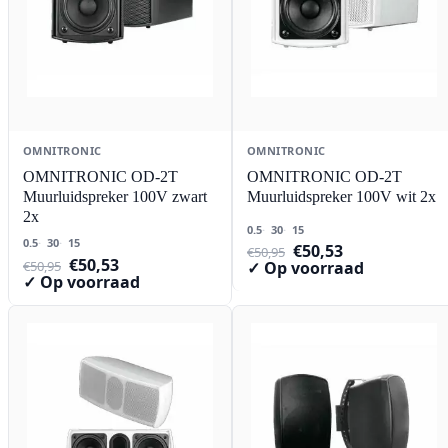
OMNITRONIC
OMNITRONIC
OMNITRONIC OD-2T
OMNITRONIC OD-2T
Muurluidspreker 100V zwart
Muurluidspreker 100V wit 2x
2x
0.5
30
15
0.5
30
15
Oorspronkelijke
Huidige
€
50,53
€
50,95
Oorspronkelijke
Huidige
€
50,53
prijs
prijs
€
50,95
✓ Op voorraad
prijs
prijs
✓ Op voorraad
was:
is:
was:
is:
€50,95.
€50,53.
€50,95.
€50,53.