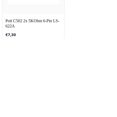
Poti C502 2x 5KOhm 6-Pin LS-
622A
€
7,30
Contact
Lorentzstraat 89
2665 JG Bleiswijk
085-0805078
info@buzz-shop.nl
Werkdagen 9:00–17:00
KvK: 99144492
Klantenservice