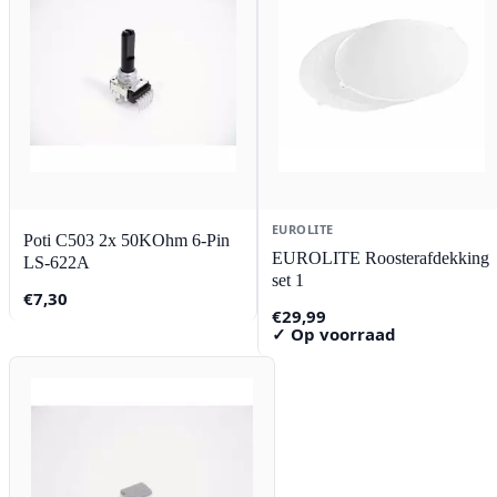
EUROLITE
Poti C503 2x 50KOhm 6-Pin
EUROLITE Roosterafdekking
LS-622A
set 1
€
7,30
€
29,99
✓ Op voorraad