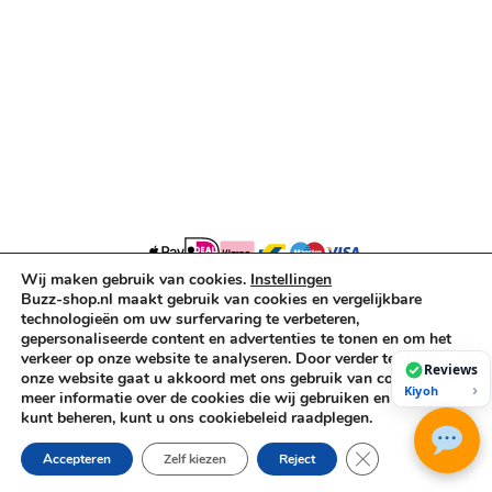
Decoratie & Kunstplanten
Aanbiedingen
Voorwaarden
Algemene voorwaarden
Privacybeleid
Cookiebeleid
Wij maken gebruik van cookies.
Instellingen
Copyright © 2026 Buzz-Shop.nl. Alle rechten voorbehouden.
Buzz-shop.nl maakt gebruik van cookies en vergelijkbare
technologieën om uw surfervaring te verbeteren,
gepersonaliseerde content en advertenties te tonen en om het
verkeer op onze website te analyseren. Door verder te gaan op
Reviews
onze website gaat u akkoord met ons gebruik van cookies. Voor
›
Kiyoh
meer informatie over de cookies die wij gebruiken en hoe u deze
kunt beheren, kunt u ons cookiebeleid raadplegen.
Sluit AVG/GDPR co
Accepteren
Zelf kiezen
Reject