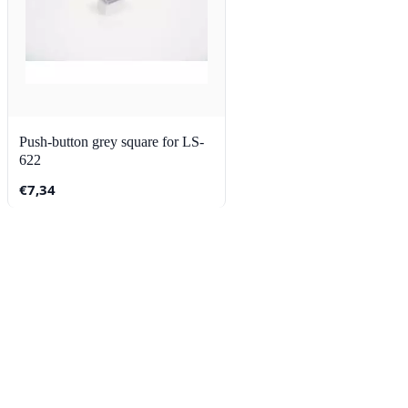
Push-button grey square for LS-
622
€
7,34
Contact
Lorentzstraat 89
2665 JG Bleiswijk
085-0805078
info@buzz-shop.nl
Werkdagen 9:00–17:00
KvK: 99144492