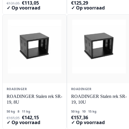
Oorspronkelijke
Huidige
€
113,05
€
125,29
€
131,05
prijs
prijs
✓ Op voorraad
✓ Op voorraad
was:
is:
€131,05.
€113,05.
ROADINGER
ROADINGER
ROADINGER Stalen rek SR-
ROADINGER Stalen rek SR-
19, 8U
19, 10U
50 kg
8
11 kg
50 kg
10
15 kg
Oorspronkelijke
Huidige
€
142,15
€
157,36
€
165,05
prijs
prijs
✓ Op voorraad
✓ Op voorraad
was:
is: