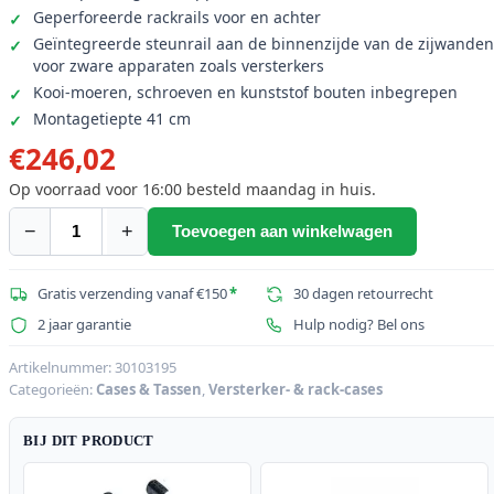
Geperforeerde rackrails voor en achter
Geïntegreerde steunrail aan de binnenzijde van de zijwanden
voor zware apparaten zoals versterkers
Kooi-moeren, schroeven en kunststof bouten inbegrepen
Montagetiepte 41 cm
€
246,02
Op voorraad voor 16:00 besteld maandag in huis.
−
+
Toevoegen aan winkelwagen
ROADINGER
Stalen
rek
Gratis verzending vanaf €150
*
30 dagen retourrecht
SR-
2 jaar garantie
Hulp nodig? Bel ons
19,
20U
Artikelnummer:
30103195
Categorieën:
Cases & Tassen
,
Versterker- & rack-cases
aantal
BIJ DIT PRODUCT