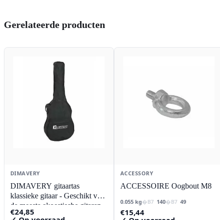
€165,05.
€142,15.
Gerelateerde producten
DIMAVERY
ACCESSORY
DIMAVERY gitaartas
ACCESSOIRE Oogbout M8
klassieke gitaar - Geschikt voor
0.055 kg
140
49
de meeste akoestische gitaren
€
24,85
€
15,44
✓ Op voorraad