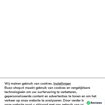
Verlichting & Effects
Audio & PA
Truss & Rigging
Muziekinstrumenten
Cases & Tassen
DJ-apparatuur
Kabels & Stekkers
Decoratie & Kunstplanten
Aanbiedingen
Voorwaarden
Algemene voorwaarden
Privacybeleid
Wij maken gebruik van cookies.
Instellingen
Cookiebeleid
Buzz-shop.nl maakt gebruik van cookies en vergelijkbare
technologieën om uw surfervaring te verbeteren,
gepersonaliseerde content en advertenties te tonen en om het
verkeer op onze website te analyseren. Door verder te gaan op
Copyright © 2026 Buzz-Shop.nl. Alle rechten voorbehouden.
Reviews
onze website gaat u akkoord met ons gebruik van cookies. Voor