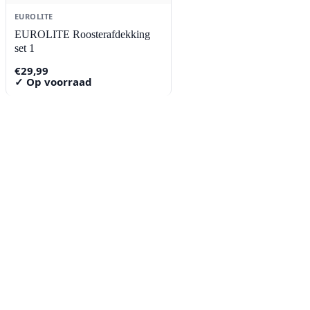
EUROLITE
EUROLITE Roosterafdekking
set 1
€
29,99
✓ Op voorraad
Contact
Lorentzstraat 89
2665 JG Bleiswijk
085-0805078
info@buzz-shop.nl
Werkdagen 9:00–17:00
KvK: 99144492
Klantenservice