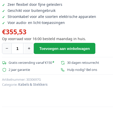
Zeer flexibel door fijne geleiders
Geschikt voor buitengebruik
Stroomkabel voor alle soorten elektrische apparaten
Voor audio- en licht-toepassingen
€
355,53
Op voorraad voor 16:00 besteld maandag in huis.
−
+
Toevoegen aan winkelwagen
TITANEX
Stroomkabel
3x2,5
Gratis verzending vanaf €150
*
30 dagen retourrecht
100m
2 jaar garantie
Hulp nodig? Bel ons
H07RN-
F
Artikelnummer:
3030697G
Categorie:
Kabels & Stekkers
aantal