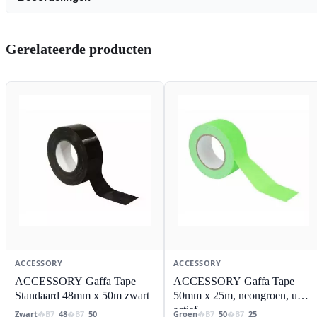
Gerelateerde producten
ACCESSORY
ACCESSORY
ACCESSORY Gaffa Tape
ACCESSORY Gaffa Tape
Standaard 48mm x 50m zwart
50mm x 25m, neongroen, uv
actief
Zwart
48
50
Groen
50
25