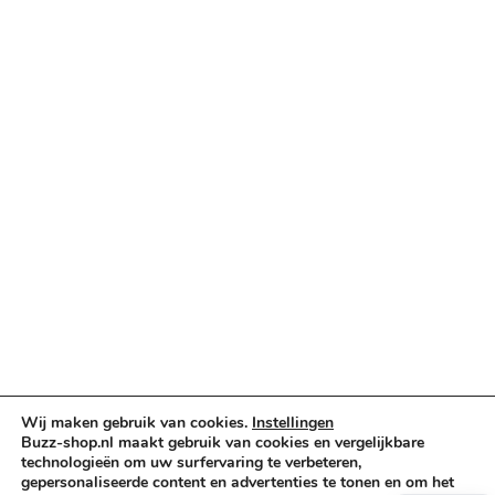
Categorieën
Verlichting & Effects
Audio & PA
Truss & Rigging
Muziekinstrumenten
Cases & Tassen
DJ-apparatuur
Kabels & Stekkers
Decoratie & Kunstplanten
Aanbiedingen
Voorwaarden
Algemene voorwaarden
Wij maken gebruik van cookies.
Instellingen
Privacybeleid
Buzz-shop.nl maakt gebruik van cookies en vergelijkbare
Cookiebeleid
technologieën om uw surfervaring te verbeteren,
gepersonaliseerde content en advertenties te tonen en om het