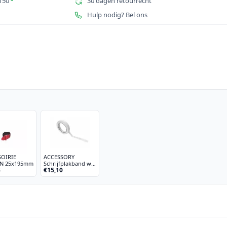
150
*
30 dagen retourrecht
Hulp nodig? Bel ons
SOIRIE
ACCESSORY
N 25x195mm
Schrijfplakband wit
3
€15,10
19mmx33m