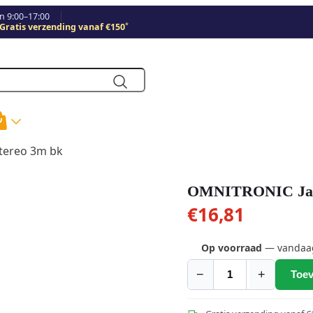
 9:00–17:00
*
Gratis verzending vanaf €150
stereo 3m bk
OMNITRONIC Jack 
€
16,81
Op voorraad
— vandaag 
−
+
Toev
OMNITRONIC
Jack