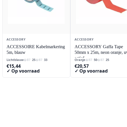
ACCESSORY
ACCESSORY
ACCESSOIRE Kabelmarkering
ACCESSORY Gaffa Tape
5m, blauw
50mm x 25m, neon oranje, u
actief
Lichtblauw
25
33
Oranje
50
25
€
15,44
€
20,57
✓ Op voorraad
✓ Op voorraad
Contact
Lorentzstraat 89
2665 JG Bleiswijk
085-0805078
info@buzz-shop.nl