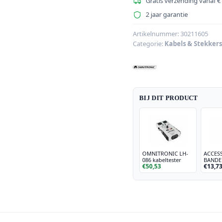
kabel
Gratis verzending vanaf €
3,5
2 jaar garantie
stereo
3m
Artikelnummer:
30211605
Categorie:
Kabels & Stekkers
bk
aantal
BIJ DIT PRODUCT
OMNITRONIC LH-
ACCES
086 kabeltester
BANDE
€50,53
€13,7