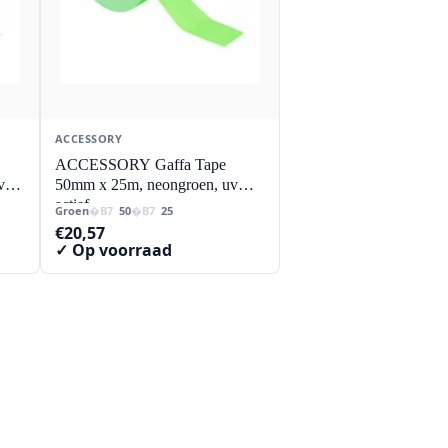
ACCESSORY
ACCESSORY Gaffa Tape
v
50mm x 25m, neongroen, uv
actief
Groen
50
25
€
20,57
✓ Op voorraad