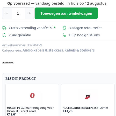
Op voorraad
— vandaag besteld, in huis op 12 augustus
−
+
Toevoegen aan winkelwagen
OMNITRONIC
XLR-
kabel
Gratis verzending vanaf €150
*
30 dagen retourrecht
3-
2 jaar garantie
Hulp nodig? Bel ons
pins
1.5m
Artikelnummer:
3022045N
Categorieën:
Audio-kabels & stekkers
,
Kabels & Stekkers
bk
aantal
BIJ DIT PRODUCT
HICON HI-XC markeringsring voor
ACCESSOIRIE BANDEN 25x195mm
€13,73
Hicon XLR recht rood
€12,61