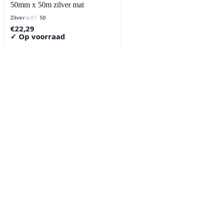
50mm x 50m zilver mat
Zilver
50
€
22,29
✓ Op voorraad
Contact
Lorentzstraat 89
2665 JG Bleiswijk
085-0805078
info@buzz-shop.nl
Werkdagen 9:00–17:00
KvK: 99144492
Klantenservice
Klantenservice
Contact