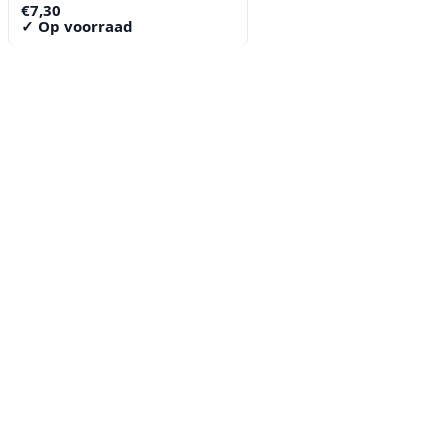
€
7,30
✓ Op voorraad
Contact
Lorentzstraat 89
2665 JG Bleiswijk
085-0805078
info@buzz-shop.nl
Werkdagen 9:00–17:00
KvK: 99144492
Klantenservice
Klantenservice
Contact
Veelgestelde vragen
Bezorgen